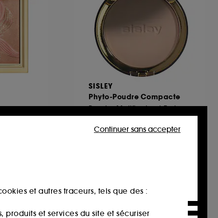
SISLEY
Phyto-Poudre Compacte
Poudre Matifiante et Embellissante
3
Continuer sans accepter
97,00€
ookies et autres traceurs, tels que des :
produits et services du site et sécuriser