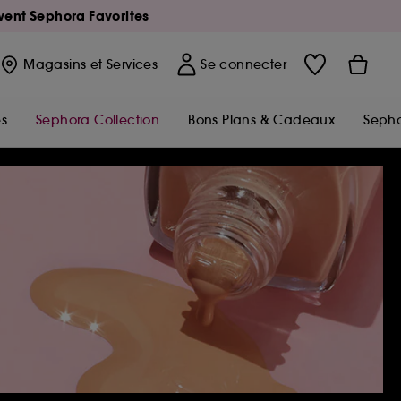
Avent Sephora Favorites
Magasins
et Services
Se connecter
s
Sephora Collection
Bons Plans & Cadeaux
Sepho