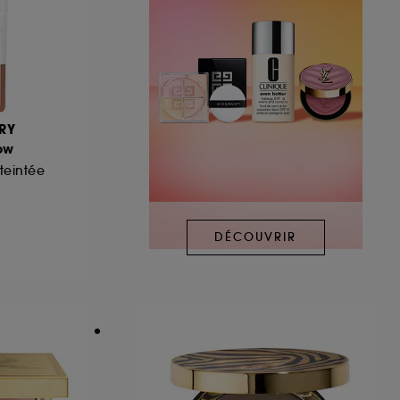
RY
ow
teintée
DÉCOUVRIR