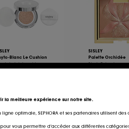
ISLEY
SISLEY
hyto-Blanc Le Cushion
Palette Orchidée
nd de teint cushion
Blush Enlumineur
5
29
17,00€
102,00€
ir la meilleure expérience sur notre site.
 ligne optimale, SEPHORA et ses partenaires utilisent des c
 fidélité web
Exclu
s pour vous permettre d’accéder aux différentes catégories, 