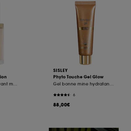
ous pouvez personnaliser vos choix concernant
cepter". Sephora pourra associer les
 personnelles collectées ou générées lors
ccepter". Voous pouvez à tout moment choisir
uez
ici
.
SISLEY
tion
Phyto Touche Gel Glow
Fond de teint couvrant matifiant
Gel bonne mine hydratant et lumineux
6
88,00€