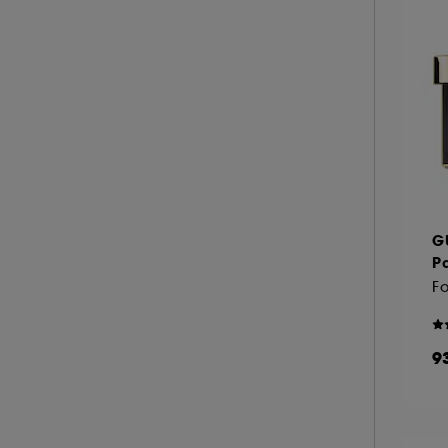
YEPODA (4)
YVES SAINT LAURENT (12)
A l'exception des cookies techniques, le dép
le dépôt de ces cookies grâce au bouton "pe
informations de navigation collectées par ce
de votre activité en ligne ou en magasin. Po
de retirer votrte consentement. Si vous souhai
G
Pa
9