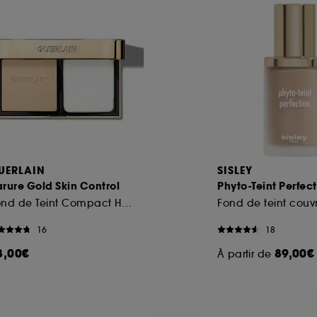
ôt et la lecture de ces traceurs requiert votre accord. V
rsonnaliser mes choix" ci-dessous ou décider de "tout ac
s Cookies, pour les finalités acceptées, avec les données
ur refuser tous les cookies, cliques sur "continuer sans a
tez obtenir plus d'information sur les cookies utilisés,
cliq
UERLAIN
SISLEY
rure Gold Skin Control
Phyto-Teint Perfec
Fond de Teint Compact Haute Perfection & Matité
16
18
3,00€
89,00€
À partir de