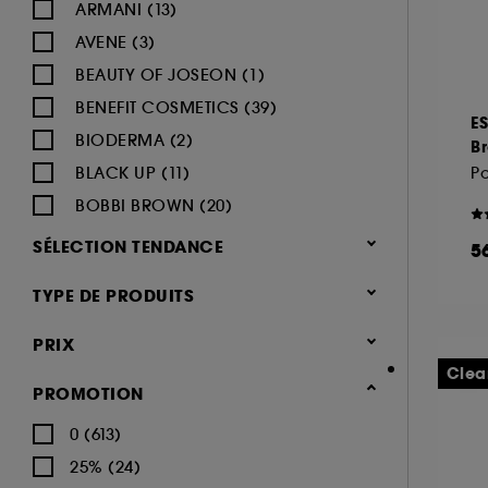
ARMANI (13)
AVENE (3)
BEAUTY OF JOSEON (1)
BENEFIT COSMETICS (39)
E
BIODERMA (2)
B
BLACK UP (11)
Po
BOBBI BROWN (20)
BY TERRY (5)
SÉLECTION TENDANCE
5
CHARLOTTE TILBURY (35)
Nouveauté (114)
TYPE DE PRODUITS
CLARINS (21)
Hot on social (16)
CLINIQUE (23)
Maquillage
PRIX
Best seller (7)
DIOR (26)
Teint (872)
Clea
PROMOTION
DIOR BACKSTAGE (1)
Fonds de teint (147)
0 (613)
DIOR BACKSTAGE (9)
Blush (162)
25% (24)
ERBORIAN (14)
Anti cerne et Correcteur (98)