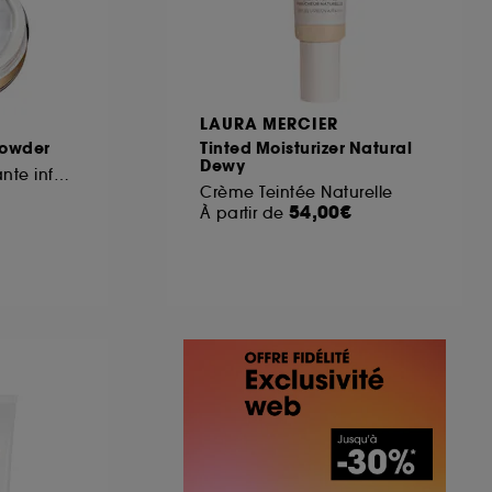
LAURA MERCIER
Powder
Tinted Moisturizer Natural
Dewy
Poudre libre matifiante infusée au lait de pêcher
Crème Teintée Naturelle
54,00€
À partir de