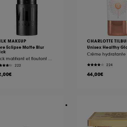
ILK MAKEUP
CHARLOTTE TILBU
re Eclipse Matte Blur
Unisex Healthy Gl
ick
Crème hydratante 
Stick matifiant et floutant non comédogène
224
222
2,00€
44,00€