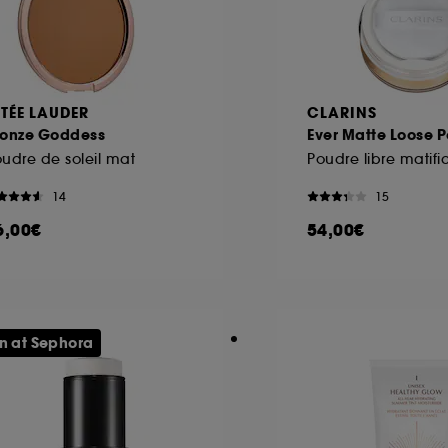
STÉE LAUDER
CLARINS
ronze Goddess
Ever Matte Loose 
udre de soleil mat
14
15
6,00€
54,00€
n at Sephora