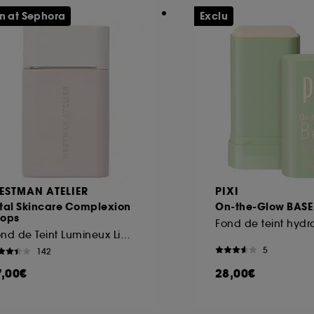
n at Sephora
Exclu
ESTMAN ATELIER
PIXI
ital Skincare Complexion
On-the-Glow BASE
rops
Fond de teint hydr
Fond de Teint Lumineux Liquide
5
142
7,00€
28,00€