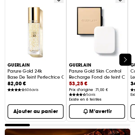
Ignorer le carrousel produits
GUERLAIN
GUERLAIN
G
Parure Gold 24k
Parure Gold Skin Control
C
Base De Teint Perfectrice Concentré D’éclat - Hydratation 
Recharge Fond de teint Compa
L
82,00 €
53,25 €
3
606
avis
Prix d'origine :
71,00 €
5
avis
Ex
Existe en 6 teintes
Ajouter au panier
M'avertir