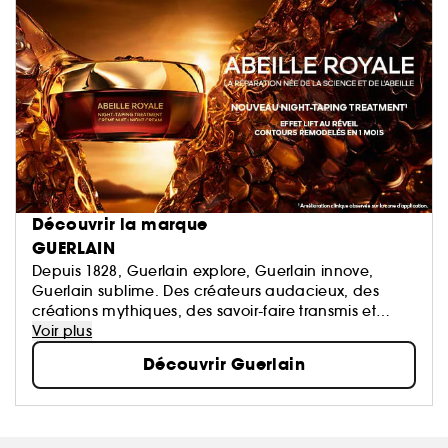
Découvrir la marque
GUERLAIN
Depuis 1828, Guerlain explore, Guerlain innove,
Guerlain sublime. Des créateurs audacieux, des
créations mythiques, des savoir-faire transmis et
perpétués. La Culture du Beau en signature.
Voir plus
Découvrir Guerlain