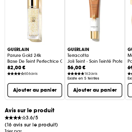
Ignorer le carrousel produits
GUERLAIN
GUERLAIN
G
Parure Gold 24k
Terracotta
M
Base De Teint Perfectrice Concentré D’éclat - Hydratation 
Joli Teint - Soin Teinté Protecte
P
82,00 €
56,00 €
6
606
avis
162
avis
Existe en 5 teintes
Ex
Ajouter au panier
Ajouter au panier
Avis sur le produit
3.6/5
(16 avis sur le produit)
Trier par