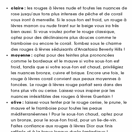
claire :
les rouges à lèvres nude et toutes les nuances de
rose jusqu’aux tons plus intenses de pêche et de corail
vous iront à merveille. Si le sous-ton est froid, un rouge à
lèvres marron ou nude tirant sur le beige vous ira très
bien aussi. Si vous voulez porter le rouge classique,
optez pour des déclinaisons plus douces comme le
framboise ou encore le corail. Tombez sous le charme
des rouges à lèvres séduisants d’Anastasia Beverly Hills !
moyenne :
optez pour des teintes plus prononcées
comme le bordeaux et le mauve si votre sous-ton est
froid, tandis que si votre sous-ton est chaud, privilégiez
les nuances bronze, cuivre et brique. Encore une fois, le
rouge à lèvres corail convient aux peaux moyennes à
foncées. Le rouge à lèvres rouge parfait sera dans des
tons plus vifs ou cerise. Laissez-vous inspirer par les
nuances irrésistibles des rouges à lèvres Guerlain !
olive :
laissez-vous tenter par le rouge cerise, le prune, le
mauve et le framboise pour toutes les peaux
méditerranéennes ! Pour le sous-ton chaud, optez pour
un bronze, pour le sous-ton froid, pour un lie-de-vin.
Faites confiance aux rouges à lèvres Dior aux finis
raffinés et à la tenue longue durée fantastique !