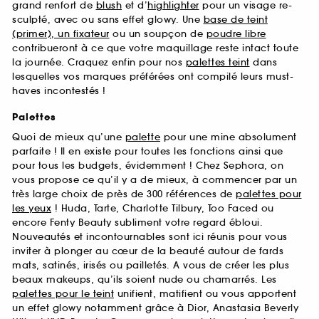
grand renfort de
blush
et d’
highlighter
pour un visage re-
sculpté, avec ou sans effet glowy. Une
base de teint
(primer), un fixateur
ou un soupçon de
poudre libre
contribueront à ce que votre maquillage reste intact toute
la journée. Craquez enfin pour nos
palettes teint
dans
lesquelles vos marques préférées ont compilé leurs must-
haves incontestés !
Palettes
Quoi de mieux qu’une
palette
pour une mine absolument
parfaite ! Il en existe pour toutes les fonctions ainsi que
pour tous les budgets, évidemment ! Chez Sephora, on
vous propose ce qu’il y a de mieux, à commencer par un
très large choix de près de 300 références de
palettes pour
les yeux
! Huda, Tarte, Charlotte Tilbury, Too Faced ou
encore Fenty Beauty subliment votre regard ébloui.
Nouveautés et incontournables sont ici réunis pour vous
inviter à plonger au cœur de la beauté autour de fards
mats, satinés, irisés ou pailletés. A vous de créer les plus
beaux makeups, qu’ils soient nude ou chamarrés. Les
palettes pour le teint
unifient, matifient ou vous apportent
un effet glowy notamment grâce à Dior, Anastasia Beverly