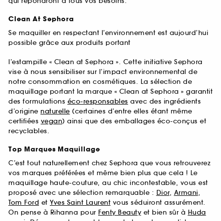
qui répondront à tous vos besoins.
Clean At Sephora
Se maquiller en respectant l’environnement est aujourd’hui
possible grâce aux produits portant
l’estampille « Clean at Sephora ». Cette initiative Sephora
vise à nous sensibiliser sur l’impact environnemental de
notre consommation en cosmétiques. La sélection de
maquillage portant la marque « Clean at Sephora » garantit
des formulations
éco-responsables
avec des ingrédients
d’origine
naturelle
(certaines d’entre elles étant même
certifiées
vegan
) ainsi que des emballages éco-conçus et
recyclables.
Top Marques Maquillage
C’est tout naturellement chez Sephora que vous retrouverez
vos marques préférées et même bien plus que cela ! Le
maquillage haute-couture, au chic incontestable, vous est
proposé avec une sélection remarquable :
Dior
,
Armani
,
Tom Ford
et
Yves Saint Laurent
vous séduiront assurément.
On pense à Rihanna pour
Fenty Beauty
et bien sûr à
Huda