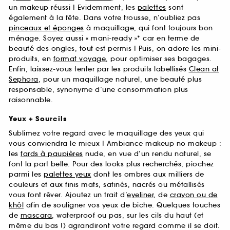
un makeup réussi ! Evidemment, les
palettes
sont
également à la fête. Dans votre trousse, n’oubliez pas
pinceaux et éponges
à maquillage, qui font toujours bon
ménage. Soyez aussi « mani-ready »* car en terme de
beauté des ongles, tout est permis ! Puis, on adore les mini-
produits, en
format voyage
, pour optimiser ses bagages.
Enfin, laissez-vous tenter par les produits labellisés
Clean at
Sephora
, pour un maquillage naturel, une beauté plus
responsable, synonyme d’une consommation plus
raisonnable.
Yeux + Sourcils
Sublimez votre regard avec le maquillage des yeux qui
vous conviendra le mieux ! Ambiance makeup no makeup :
les
fards à paupières
nude, en vue d’un rendu naturel, se
font la part belle. Pour des looks plus recherchés, piochez
parmi les
palettes yeux
dont les ombres aux milliers de
couleurs et aux finis mats, satinés, nacrés ou métallisés
vous font rêver. Ajoutez un trait d’
eyeliner
, de
crayon ou de
khôl
afin de souligner vos yeux de biche. Quelques touches
de
mascara
, waterproof ou pas, sur les cils du haut (et
même du bas !) agrandiront votre regard comme il se doit.