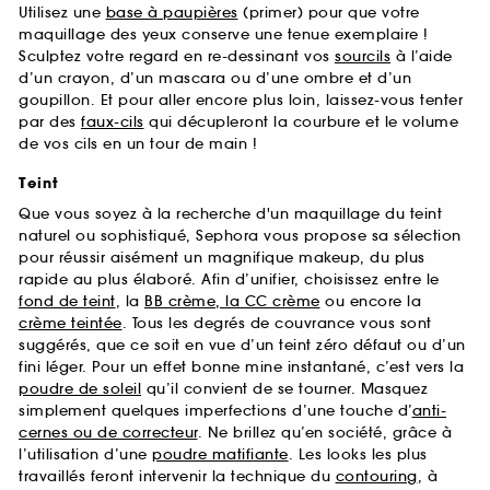
Utilisez une
base à paupières
(primer) pour que votre
maquillage des yeux conserve une tenue exemplaire !
Sculptez votre regard en re-dessinant vos
sourcils
à l’aide
d’un crayon, d’un mascara ou d’une ombre et d’un
goupillon. Et pour aller encore plus loin, laissez-vous tenter
par des
faux-cils
qui décupleront la courbure et le volume
de vos cils en un tour de main !
Teint
Que vous soyez à la recherche d'un maquillage du teint
naturel ou sophistiqué, Sephora vous propose sa sélection
pour réussir aisément un magnifique makeup, du plus
rapide au plus élaboré. Afin d’unifier, choisissez entre le
fond de teint
, la
BB crème, la CC crème
ou encore la
crème teintée
. Tous les degrés de couvrance vous sont
suggérés, que ce soit en vue d’un teint zéro défaut ou d’un
fini léger. Pour un effet bonne mine instantané, c’est vers la
poudre de soleil
qu’il convient de se tourner. Masquez
simplement quelques imperfections d’une touche d’
anti-
cernes ou de correcteur
. Ne brillez qu’en société, grâce à
l’utilisation d’une
poudre matifiante
. Les looks les plus
travaillés feront intervenir la technique du
contouring
, à