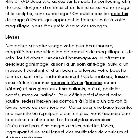
Hills et KVD Beauty. Craquez sur les
palette contouring
afin
de créer des jeux d’ombres et de lumières sur votre visage
et le sculpter, sans surdosage ! On oublie pas les
palettes
de rouge à lèvres
, qui apportent la touche finale à votre
maquillage, vous êtes prête à faire des ravages !
Lèvres
Accrochez sur votre visage votre plus beau sourire,
magnifié par une sélection de produits de maquillage et de
soin. Tout d’abord, rendez-lui hommage en lui offrant un
délicieux gommage, assorti d’un soin anti-âge. Suivi d’un
masque hydratant et d’un
baume à lèvres
, votre bouche
retrouve sont éclat instantanément ! Côté makeup, laissez-
vous séduire par nos
rouges à lèvres
(
liquides
ou en
bâtons) et nos
gloss
aux finis brillants, métal, pailletés,
nacrés,
mats
ou satinés. Pour définir précisément votre
sourire, redessinez-en les contours à l’aide d’un
crayon à
lèvres
, avec ou sans réserve ! Optez pour une
base
lissante,
nourrissante ou repulpante qui, en plus, vous assurera que
la couleur ne filera pas. Les beautystas avancées
n’hésiteront pas à se diriger vers les
palettes lèvres
,
regroupant d’un seul tenant des multitudes de couleurs et