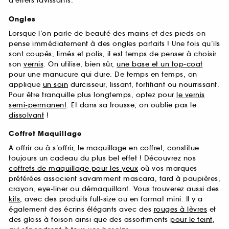
d’effets ravissants.
Ongles
Lorsque l’on parle de beauté des mains et des pieds on
pense immédiatement à des ongles parfaits ! Une fois qu’ils
sont coupés, limés et polis, il est temps de penser à choisir
son
vernis
. On utilise, bien sûr,
une base et un top-coat
pour une manucure qui dure. De temps en temps, on
applique
un soin
durcisseur, lissant, fortifiant ou nourrissant.
Pour être tranquille plus longtemps, optez pour
le vernis
semi-permanent
. Et dans sa trousse, on oublie pas le
dissolvant
!
Coffret Maquillage
A offrir ou à s’offrir, le maquillage en coffret, constitue
toujours un cadeau du plus bel effet ! Découvrez nos
coffrets de maquillage pour les yeux
où vos marques
préférées associent savamment mascara, fard à paupières,
crayon, eye-liner ou démaquillant. Vous trouverez aussi des
kits
, avec des produits full-size ou en format mini. Il y a
également des écrins élégants avec des
rouges à lèvres
et
des gloss à foison ainsi que des assortiments
pour le teint
,