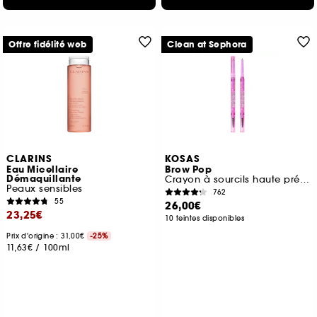
Offre fidélité web
Clean at Sephora
CLARINS
KOSAS
Eau Micellaire
Brow Pop
Démaquillante
Crayon à sourcils haute précision
Peaux sensibles
762
55
26,00€
23,25€
10 teintes disponibles
Prix d'origine : 31,00€
-25%
11,63€
/
100ml