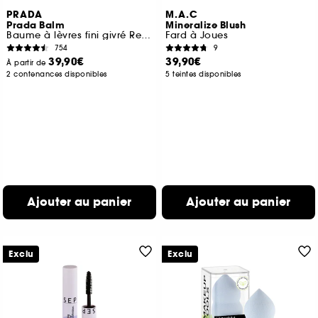
PRADA
M.A.C
Prada Balm
Mineralize Blush
Baume à lèvres fini givré Rechargeable
Fard à Joues
754
9
39,90€
39,90€
À partir de
2 contenances disponibles
5 teintes disponibles
Ajouter au panier
Ajouter au panier
Exclu
Exclu