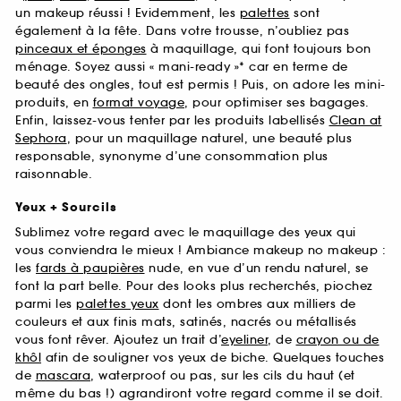
un makeup réussi ! Evidemment, les
palettes
sont
également à la fête. Dans votre trousse, n’oubliez pas
pinceaux et éponges
à maquillage, qui font toujours bon
ménage. Soyez aussi « mani-ready »* car en terme de
beauté des ongles, tout est permis ! Puis, on adore les mini-
produits, en
format voyage
, pour optimiser ses bagages.
Enfin, laissez-vous tenter par les produits labellisés
Clean at
Sephora
, pour un maquillage naturel, une beauté plus
responsable, synonyme d’une consommation plus
raisonnable.
Yeux + Sourcils
Sublimez votre regard avec le maquillage des yeux qui
vous conviendra le mieux ! Ambiance makeup no makeup :
les
fards à paupières
nude, en vue d’un rendu naturel, se
font la part belle. Pour des looks plus recherchés, piochez
parmi les
palettes yeux
dont les ombres aux milliers de
couleurs et aux finis mats, satinés, nacrés ou métallisés
vous font rêver. Ajoutez un trait d’
eyeliner
, de
crayon ou de
khôl
afin de souligner vos yeux de biche. Quelques touches
de
mascara
, waterproof ou pas, sur les cils du haut (et
même du bas !) agrandiront votre regard comme il se doit.