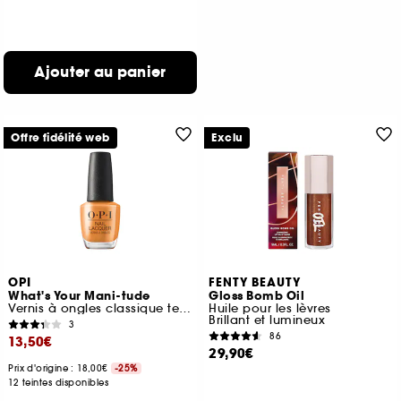
Ajouter au panier
Offre fidélité web
Exclu
OPI
FENTY BEAUTY
What's Your Mani-tude
Gloss Bomb Oil
Vernis à ongles classique tenue jusqu'à 7 jours
Huile pour les lèvres
Brillant et lumineux
3
86
13,50€
29,90€
Prix d'origine : 18,00€
-25%
12 teintes disponibles