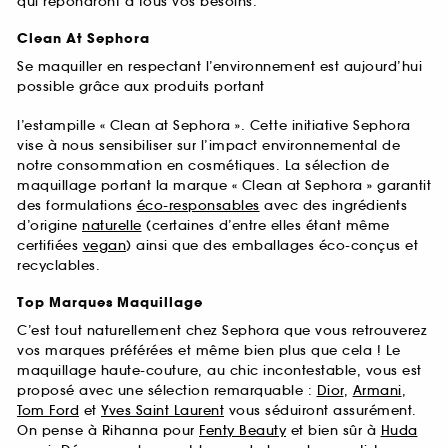
qui répondront à tous vos besoins.
Clean At Sephora
Se maquiller en respectant l’environnement est aujourd’hui
possible grâce aux produits portant
l’estampille « Clean at Sephora ». Cette initiative Sephora
vise à nous sensibiliser sur l’impact environnemental de
notre consommation en cosmétiques. La sélection de
maquillage portant la marque « Clean at Sephora » garantit
des formulations
éco-responsables
avec des ingrédients
d’origine
naturelle
(certaines d’entre elles étant même
certifiées
vegan
) ainsi que des emballages éco-conçus et
recyclables.
Top Marques Maquillage
C’est tout naturellement chez Sephora que vous retrouverez
vos marques préférées et même bien plus que cela ! Le
maquillage haute-couture, au chic incontestable, vous est
proposé avec une sélection remarquable :
Dior
,
Armani
,
Tom Ford
et
Yves Saint Laurent
vous séduiront assurément.
On pense à Rihanna pour
Fenty Beauty
et bien sûr à
Huda