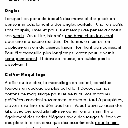
d’effets ravissants.
Ongles
Lorsque l’on parle de beauté des mains et des pieds on
pense immédiatement à des ongles parfaits ! Une fois qu’ils
sont coupés, limés et polis, il est temps de penser à choisir
son
vernis
. On utilise, bien sûr,
une base et un top-coat
pour une manucure qui dure. De temps en temps, on
applique
un soin
durcisseur, lissant, fortifiant ou nourrissant.
Pour être tranquille plus longtemps, optez pour
le vernis
semi-permanent
. Et dans sa trousse, on oublie pas le
dissolvant
!
Coffret Maquillage
A offrir ou à s’offrir, le maquillage en coffret, constitue
toujours un cadeau du plus bel effet ! Découvrez nos
coffrets de maquillage pour les yeux
où vos marques
préférées associent savamment mascara, fard à paupières,
crayon, eye-liner ou démaquillant. Vous trouverez aussi des
kits
, avec des produits full-size ou en format mini. Il y a
également des écrins élégants avec des
rouges à lèvres
et
des gloss à foison ainsi que des assortiments
pour le teint
,