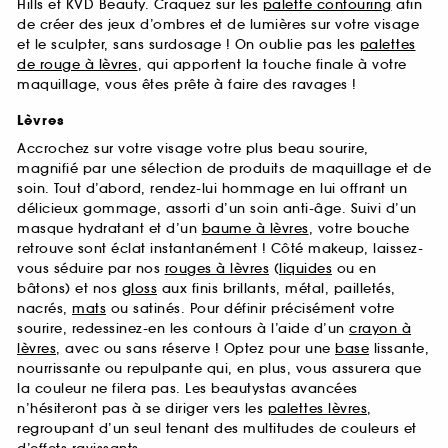
Hills et KVD Beauty. Craquez sur les
palette contouring
afin
de créer des jeux d’ombres et de lumières sur votre visage
et le sculpter, sans surdosage ! On oublie pas les
palettes
de rouge à lèvres
, qui apportent la touche finale à votre
maquillage, vous êtes prête à faire des ravages !
Lèvres
Accrochez sur votre visage votre plus beau sourire,
magnifié par une sélection de produits de maquillage et de
soin. Tout d’abord, rendez-lui hommage en lui offrant un
délicieux gommage, assorti d’un soin anti-âge. Suivi d’un
masque hydratant et d’un
baume à lèvres
, votre bouche
retrouve sont éclat instantanément ! Côté makeup, laissez-
vous séduire par nos
rouges à lèvres
(
liquides
ou en
bâtons) et nos
gloss
aux finis brillants, métal, pailletés,
nacrés,
mats
ou satinés. Pour définir précisément votre
sourire, redessinez-en les contours à l’aide d’un
crayon à
lèvres
, avec ou sans réserve ! Optez pour une
base
lissante,
nourrissante ou repulpante qui, en plus, vous assurera que
la couleur ne filera pas. Les beautystas avancées
n’hésiteront pas à se diriger vers les
palettes lèvres
,
regroupant d’un seul tenant des multitudes de couleurs et