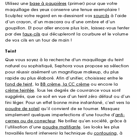
Utilisez une
base à paupières
(primer) pour que votre
maquillage des yeux conserve une tenue exemplaire !
Sculptez votre regard en re-dessinant vos
sourcils
à l’aide
d’un crayon, d’un mascara ou d’une ombre et d’un
goupillon. Et pour aller encore plus loin, laissez-vous tenter
par des
faux-cils
qui décupleront la courbure et le volume
de vos cils en un tour de main !
Teint
Que vous soyez à la recherche d'un maquillage du teint
naturel ou sophistiqué, Sephora vous propose sa sélection
pour réussir aisément un magnifique makeup, du plus
rapide au plus élaboré. Afin d’unifier, choisissez entre le
fond de teint
, la
BB crème, la CC crème
ou encore la
crème teintée
. Tous les degrés de couvrance vous sont
suggérés, que ce soit en vue d’un teint zéro défaut ou d’un
fini léger. Pour un effet bonne mine instantané, c’est vers la
poudre de soleil
qu’il convient de se tourner. Masquez
simplement quelques imperfections d’une touche d’
anti-
cernes ou de correcteur
. Ne brillez qu’en société, grâce à
l’utilisation d’une
poudre matifiante
. Les looks les plus
travaillés feront intervenir la technique du
contouring
, à