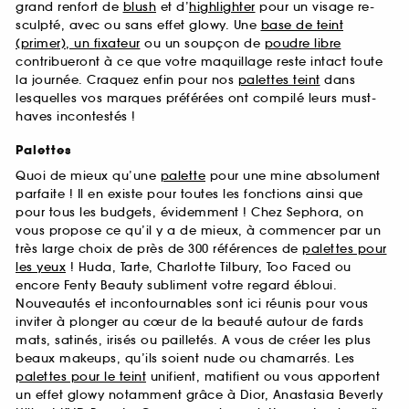
grand renfort de
blush
et d’
highlighter
pour un visage re-
sculpté, avec ou sans effet glowy. Une
base de teint
(primer), un fixateur
ou un soupçon de
poudre libre
contribueront à ce que votre maquillage reste intact toute
la journée. Craquez enfin pour nos
palettes teint
dans
lesquelles vos marques préférées ont compilé leurs must-
haves incontestés !
Palettes
Quoi de mieux qu’une
palette
pour une mine absolument
parfaite ! Il en existe pour toutes les fonctions ainsi que
pour tous les budgets, évidemment ! Chez Sephora, on
vous propose ce qu’il y a de mieux, à commencer par un
très large choix de près de 300 références de
palettes pour
les yeux
! Huda, Tarte, Charlotte Tilbury, Too Faced ou
encore Fenty Beauty subliment votre regard ébloui.
Nouveautés et incontournables sont ici réunis pour vous
inviter à plonger au cœur de la beauté autour de fards
mats, satinés, irisés ou pailletés. A vous de créer les plus
beaux makeups, qu’ils soient nude ou chamarrés. Les
palettes pour le teint
unifient, matifient ou vous apportent
un effet glowy notamment grâce à Dior, Anastasia Beverly