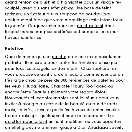
grand renfort de
blush
et d’
highlighter
pour un visage re-
sculpté, avec ou sans effet glowy. Une
base de teint
(primer), un fixateur
ou un soupçon de
poudre libre
contribueront à ce que votre maquillage reste intact toute
la journée. Craquez enfin pour nos
palettes teint
dans
lesquelles vos marques préférées ont compilé leurs must-
haves incontestés !
Palettes
Quoi de mieux qu’une
palette
pour une mine absolument
parfaite ! Il en existe pour toutes les fonctions ainsi que
pour tous les budgets, évidemment ! Chez Sephora, on
vous propose ce qu’il y a de mieux, à commencer par un
très large choix de près de 300 références de
palettes pour
les yeux
! Huda, Tarte, Charlotte Tilbury, Too Faced ou
encore Fenty Beauty subliment votre regard ébloui.
Nouveautés et incontournables sont ici réunis pour vous
inviter à plonger au cœur de la beauté autour de fards
mats, satinés, irisés ou pailletés. A vous de créer les plus
beaux makeups, qu’ils soient nude ou chamarrés. Les
palettes pour le teint
unifient, matifient ou vous apportent
un effet glowy notamment grâce à Dior, Anastasia Beverly