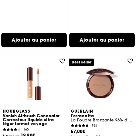
Ajouter au panier
Ajouter au panier
Best seller
HOURGLASS
GUERLAIN
Vanish Airbrush Concealer –
Terracotta
Correcteur liquide ultra
La Poudre Bronzante 96% d'ingrédients d'origine naturelle
léger format voyage
485
165
57,00€
19,90€
À partir de