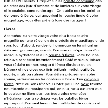
Hills et KVD Beauty. Craquez sur les
palette contouring
afin
de créer des jeux d’ombres et de lumières sur votre visage
et le sculpter, sans surdosage ! On oublie pas les
palettes
de rouge à lèvres
, qui apportent la touche finale à votre
maquillage, vous êtes prête à faire des ravages !
Lèvres
Accrochez sur votre visage votre plus beau sourire,
magnifié par une sélection de produits de maquillage et de
soin. Tout d’abord, rendez-lui hommage en lui offrant un
délicieux gommage, assorti d’un soin anti-âge. Suivi d’un
masque hydratant et d’un
baume à lèvres
, votre bouche
retrouve sont éclat instantanément ! Côté makeup, laissez-
vous séduire par nos
rouges à lèvres
(
liquides
ou en
bâtons) et nos
gloss
aux finis brillants, métal, pailletés,
nacrés,
mats
ou satinés. Pour définir précisément votre
sourire, redessinez-en les contours à l’aide d’un
crayon à
lèvres
, avec ou sans réserve ! Optez pour une
base
lissante,
nourrissante ou repulpante qui, en plus, vous assurera que
la couleur ne filera pas. Les beautystas avancées
n’hésiteront pas à se diriger vers les
palettes lèvres
,
regroupant d’un seul tenant des multitudes de couleurs et