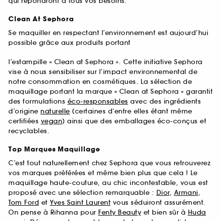
qui répondront à tous vos besoins.
Clean At Sephora
Se maquiller en respectant l’environnement est aujourd’hui
possible grâce aux produits portant
l’estampille « Clean at Sephora ». Cette initiative Sephora
vise à nous sensibiliser sur l’impact environnemental de
notre consommation en cosmétiques. La sélection de
maquillage portant la marque « Clean at Sephora » garantit
des formulations
éco-responsables
avec des ingrédients
d’origine
naturelle
(certaines d’entre elles étant même
certifiées
vegan
) ainsi que des emballages éco-conçus et
recyclables.
Top Marques Maquillage
C’est tout naturellement chez Sephora que vous retrouverez
vos marques préférées et même bien plus que cela ! Le
maquillage haute-couture, au chic incontestable, vous est
proposé avec une sélection remarquable :
Dior
,
Armani
,
Tom Ford
et
Yves Saint Laurent
vous séduiront assurément.
On pense à Rihanna pour
Fenty Beauty
et bien sûr à
Huda