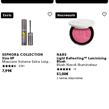
Exclu
Nouveauté
SEPHORA COLLECTION
NARS
Size UP
Light Reflecting™ Luminizing
Blush
Mascara Volume Extra Large Immédiat (Format Voyage)
Blush Nacré Illuminateur
2581
15
7,99€
51,00€
3 teintes disponibles