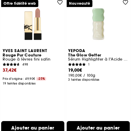
Offre fidélité web
Nouveauté
YVES SAINT LAURENT
YEPODA
Rouge Pur Couture
The Glow Getter
Rouge à lèvres fini satin
Sérum Highlighter à l'Acide Polyglutamique Boosteur d'Éclat
498
1
37,42€
19,00€
190,00€
/
100g
Prix d'origine : 49,90€
-25%
3 teintes disponibles
19 teintes disponibles
Ajouter au panier
Ajouter au panier