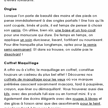
d’effets ravissants.
Ongles
Lorsque l’on parle de beauté des mains et des pieds on
pense immédiatement à des ongles parfaits ! Une fois qu’ils
sont coupés, limés et polis, il est temps de penser à choisir
son
vernis
. On utilise, bien sûr,
une base et un top-coat
pour une manucure qui dure. De temps en temps, on
applique
un soin
durcisseur, lissant, fortifiant ou nourrissant.
Pour être tranquille plus longtemps, optez pour
le vernis
semi-permanent
. Et dans sa trousse, on oublie pas le
dissolvant
!
Coffret Maquillage
A offrir ou à s’offrir, le maquillage en coffret, constitue
toujours un cadeau du plus bel effet ! Découvrez nos
coffrets de maquillage pour les yeux
où vos marques
préférées associent savamment mascara, fard à paupières,
crayon, eye-liner ou démaquillant. Vous trouverez aussi des
kits
, avec des produits full-size ou en format mini. Il y a
également des écrins élégants avec des
rouges à lèvres
et
des gloss à foison ainsi que des assortiments
pour le teint
,