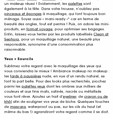
un makeup réussi ! Evidemment, les
palettes
sont
également à la fête. Dans votre trousse, n’oubliez pas
pinceaux et éponges
à maquillage, qui font toujours bon
ménage. Soyez aussi « mani-ready »* car en terme de
beauté des ongles, tout est permis ! Puis, on adore les mini-
produits, en
format voyage
, pour optimiser ses bagages.
Enfin, laissez-vous tenter par les produits labellisés
Clean at
Sephora
, pour un maquillage naturel, une beauté plus
responsable, synonyme d’une consommation plus
raisonnable.
Yeux + Sourcils
Sublimez votre regard avec le maquillage des yeux qui
vous conviendra le mieux ! Ambiance makeup no makeup :
les
fards à paupières
nude, en vue d’un rendu naturel, se
font la part belle. Pour des looks plus recherchés, piochez
parmi les
palettes yeux
dont les ombres aux milliers de
couleurs et aux finis mats, satinés, nacrés ou métallisés
vous font rêver. Ajoutez un trait d’
eyeliner
, de
crayon ou de
khôl
afin de souligner vos yeux de biche. Quelques touches
de
mascara
, waterproof ou pas, sur les cils du haut (et
même du bas !) agrandiront votre regard comme il se doit.