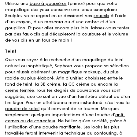
Utilisez une
base à paupières
(primer) pour que votre
maquillage des yeux conserve une tenue exemplaire !
Sculptez votre regard en re-dessinant vos
sourcils
à l’aide
d’un crayon, d’un mascara ou d’une ombre et d’un
goupillon. Et pour aller encore plus loin, laissez-vous tenter
par des
faux-cils
qui décupleront la courbure et le volume
de vos cils en un tour de main !
Teint
Que vous soyez à la recherche d'un maquillage du teint
naturel ou sophistiqué, Sephora vous propose sa sélection
pour réussir aisément un magnifique makeup, du plus
rapide au plus élaboré. Afin d’unifier, choisissez entre le
fond de teint
, la
BB crème, la CC crème
ou encore la
crème teintée
. Tous les degrés de couvrance vous sont
suggérés, que ce soit en vue d’un teint zéro défaut ou d’un
fini léger. Pour un effet bonne mine instantané, c’est vers la
poudre de soleil
qu’il convient de se tourner. Masquez
simplement quelques imperfections d’une touche d’
anti-
cernes ou de correcteur
. Ne brillez qu’en société, grâce à
l’utilisation d’une
poudre matifiante
. Les looks les plus
travaillés feront intervenir la technique du
contouring
, à