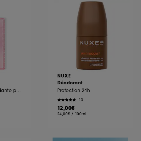
ous pouvez personnaliser vos choix concernant
cepter". Sephora pourra associer les
 personnelles collectées ou générées lors
ccepter". Voous pouvez à tout moment choisir
uez
ici
.
NUXE
Déodorant
Gelée de rose purifiante pour les mains
Protection 24h
13
12,00€
24,00€
/
100ml