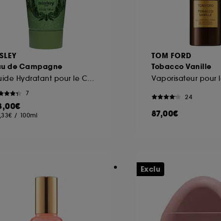
ISLEY
TOM FORD
au de Campagne
Tobacco Vanille
Fluide Hydratant pour le Corps
Vaporisateur pour 
7
24
3,00€
87,00€
,33€
/
100ml
Exclu