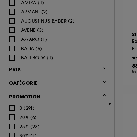
AMIKA (1)
ARMANI (2)
AUGUSTINUS BADER (2)
AVENE (3)
S
AZZARO (1)
E
BAÏJA (6)
BALI BODY (1)
8
BIODERMA (8)
PRIX
55
BYOMA (1)
CATÉGORIE
CACHAREL (2)
CALVIN KLEIN (4)
Corps & Bain
PROMOTION
CAROLINA HERRERA (4)
Soin du corps (416)
0 (291)
CARON (1)
Crème hydratante (82)
20% (6)
CERRUTI (1)
Gommage corps (25)
25% (22)
CHANEL (16)
Lait hydratant (33)
30% (1)