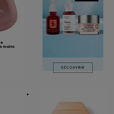
me
es mains
DÉCOUVRIR