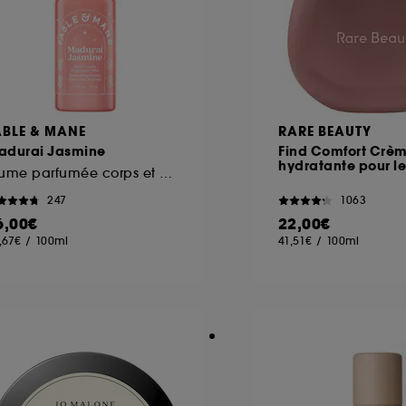
ABLE & MANE
RARE BEAUTY
adurai Jasmine
Find Comfort Crè
hydratante pour l
Brume parfumée corps et cheveux
247
1063
6,00€
22,00€
,67€
/
100ml
41,51€
/
100ml