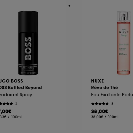
UGO BOSS
NUXE
OSS Bottled Beyond
Rêve de Thé
éodorant Spray
Eau Exaltante Par
2
8
7,00€
38,00€
,33€
/
100ml
38,00€
/
100ml