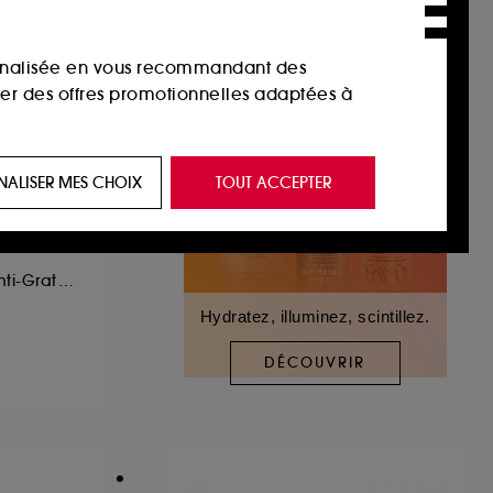
sonnalisée en vous recommandant des
ser des offres promotionnelles adaptées à
 de vous plaire via des publicités, y compris
NALISER MES CHOIX
TOUT ACCEPTER
e navigation, et de l'historique de vos
 de navigation sur notre site afin d’en
Baume Emollient Anti-Grattage
Hydratez, illuminez, scintillez.
 les fraudes aux moyens de paiement et les
DÉCOUVRIR
nctionnalités du site, tel que les cookies
us permettant d’accéder à votre compte lors