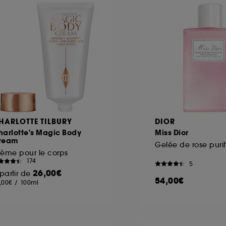
ôt et la lecture de ces traceurs requiert votre accord. V
rsonnaliser mes choix" ci-dessous ou décider de "tout ac
s Cookies, pour les finalités acceptées, avec les données
ur refuser tous les cookies, cliques sur "continuer sans a
tez obtenir plus d'information sur les cookies utilisés,
cliq
HARLOTTE TILBURY
DIOR
harlotte's Magic Body
Miss Dior
ream
ème pour le corps
174
5
26,00€
partir de
54,00€
,00€
/
100ml