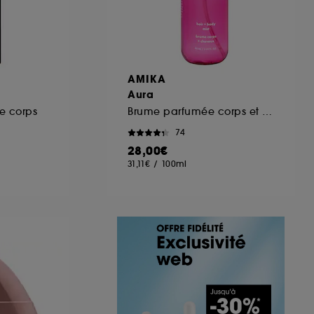
AMIKA
Aura
le corps
Brume parfumée corps et cheveux
74
28,00€
31,11€
/
100ml