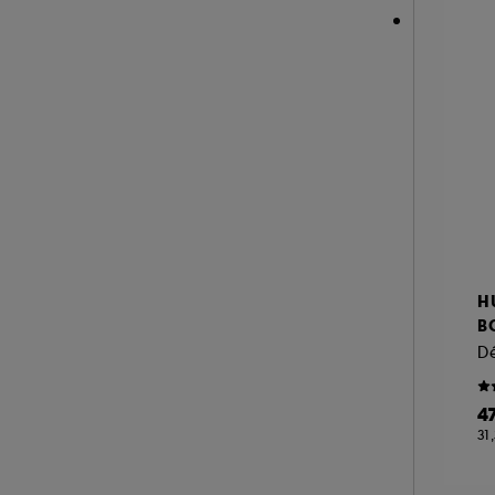
TAN LUXE (2)
THE INKEY LIST (2)
THE ORDINARY (4)
TOM FORD (10)
VALENTINO (3)
YEPODA (1)
YVES SAINT LAURENT (1)
H
B
D
4
31