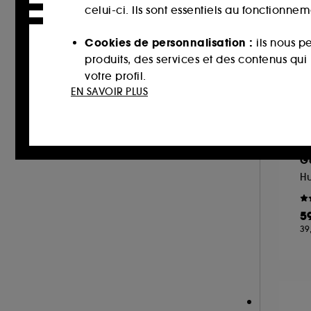
KLORANE (1)
celui-ci. Ils sont essentiels au fonctionne
L'ARTISAN PARFUMEUR (4)
Cookies de personnalisation :
ils nous p
LACOSTE (1)
produits, des services et des contenus qu
LA MER (3)
votre profil.
EN SAVOIR PLUS
LANCÔME (7)
Cookies réseaux sociaux et publicité :
i
LA PRAIRIE (3)
sur des sites tiers et sur les réseaux soci
LE MONDE GOURMAND (3)
interactions.
C
LEONOR GREYL (1)
G
Cookies de mesure d’audience :
ils nous
MAISON FRANCIS KURKDJIAN (4)
Hu
améliorer la performance.
MAISON MARGIELA (1)
5
MARIO BADESCU (1)
Cookies de sécurisation des paiements e
39
MERCI HANDY (7)
usurpations d’identité.
MOROCCANOIL (5)
Cookies fonctionnels :
il s’agit de cooki
NARCISO RODRIGUEZ (1)
d’authentification qui sont utilisés afin 
NUXE (21)
de votre prochaine visite sur le site sans 