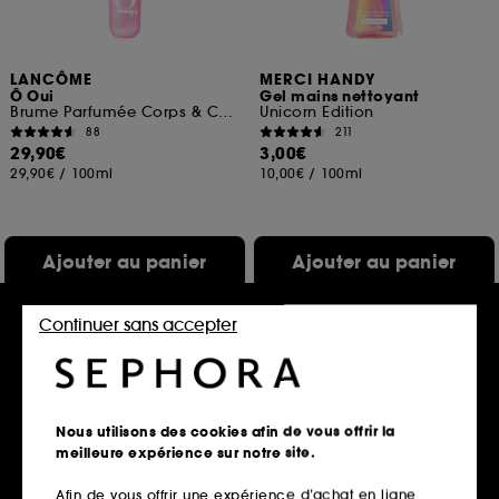
LANCÔME
MERCI HANDY
Ô Oui
Gel mains nettoyant
Brume Parfumée Corps & Cheveux
Unicorn Edition
88
211
29,90€
3,00€
29,90€
/
100ml
10,00€
/
100ml
Ajouter au panier
Ajouter au panier
Continuer sans accepter
Nouveauté
Nous utilisons des cookies afin de vous offrir la
meilleure expérience sur notre site.
Afin de vous offrir une expérience d’achat en ligne