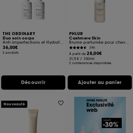
THE ORDINARY
PHLUR
Duo soin corps
Cashmere Skin
Anti-imperfections et Hydratation
Brume parfumée pour cheveux et corps
36,00€
396
28,00€
2 produits
À partir de
31,11€
/
100ml
2 contenances disponibles
Découvrir
Ajouter au panier
Nouveauté