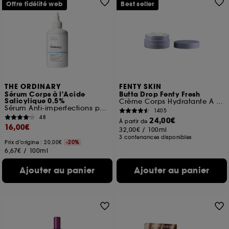
Offre fidélité web
Best seller
THE ORDINARY
FENTY SKIN
Sérum Corps à l'Acide
Butta Drop Fenty Fresh
Salicylique 0.5%
Crème Corps Hydratante À L'Huile Fouettée
Sérum Anti-imperfections pour le corps
1405
48
24,00€
À partir de
16,00€
32,00€
/
100ml
3 contenances disponibles
Prix d'origine : 20,00€
-20%
6,67€
/
100ml
Ajouter au panier
Ajouter au panier