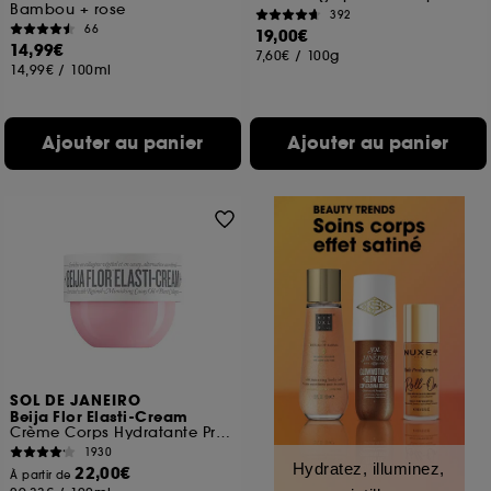
Bambou + rose
392
66
19,00€
14,99€
7,60€
/
100g
14,99€
/
100ml
Ajouter au panier
Ajouter au panier
SOL DE JANEIRO
Beija Flor Elasti-Cream
Crème Corps Hydratante Pro-Élasticité
1930
Hydratez, illuminez,
22,00€
À partir de