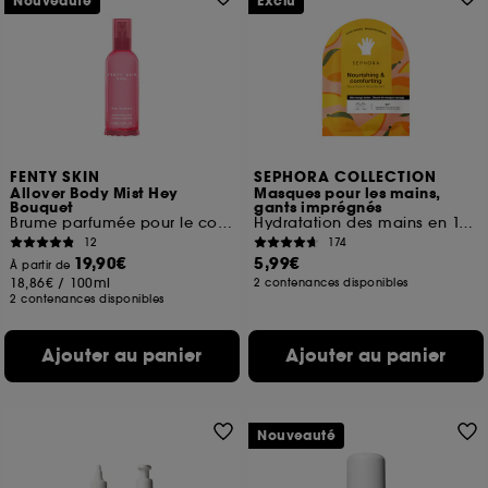
Nouveauté
Exclu
FENTY SKIN
SEPHORA COLLECTION
Allover Body Mist Hey
Masques pour les mains,
Bouquet
gants imprégnés
Brume parfumée pour le corps
Hydratation des mains en 15 minutes
12
174
19,90€
5,99€
À partir de
18,86€
/
100ml
2 contenances disponibles
2 contenances disponibles
Ajouter au panier
Ajouter au panier
Nouveauté