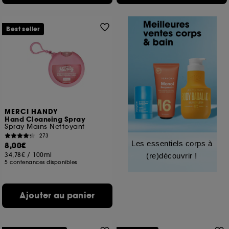
Best seller
MERCI HANDY
Hand Cleansing Spray
Spray Mains Nettoyant
273
Les essentiels corps à
8,00€
34,78€
/
100ml
(re)découvrir !
5 contenances disponibles
Ajouter au panier