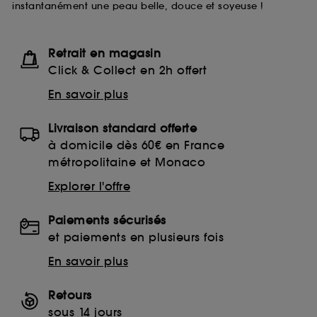
instantanément une peau belle, douce et soyeuse !
lecture de ces traceurs requiert votre accord. Vous
pouvez personnaliser vos choix concernant le dépôt
de ces cookies grâce au bouton "personnaliser mes
choix" ci-dessous ou décider de "tout accepter".
Retrait en magasin
Sephora pourra associer les informations de
Click & Collect en 2h offert
navigation collectées par ces Cookies, pour les
finalités acceptées, avec les données personnelles
En savoir plus
collectées ou générées lors de votre activité en ligne
ou en magasin. Pour refuser tous les cookies, cliques
Livraison standard offerte
sur "continuer sans accepter". Voous pouvez à tout
moment choisir de retirer votrte consentement. Si vous
à domicile dès 60€ en France
souhaitez obtenir plus d'information sur les cookies
métropolitaine et Monaco
utilisés,
cliquez
ici
.
Explorer l'offre
Paiements sécurisés
et paiements en plusieurs fois
En savoir plus
Retours
sous 14 jours