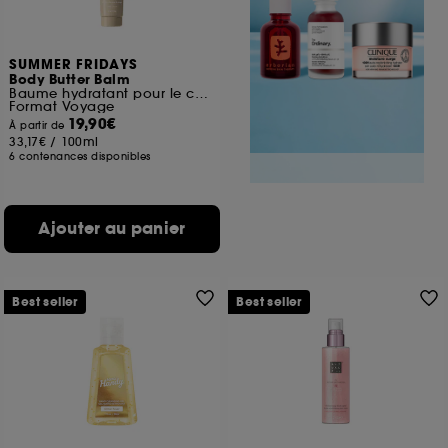
SUMMER FRIDAYS
Body Butter Balm
Baume hydratant pour le corps
Format Voyage
19,90€
À partir de
33,17€
/
100ml
6 contenances disponibles
Ajouter au panier
Best seller
Best seller