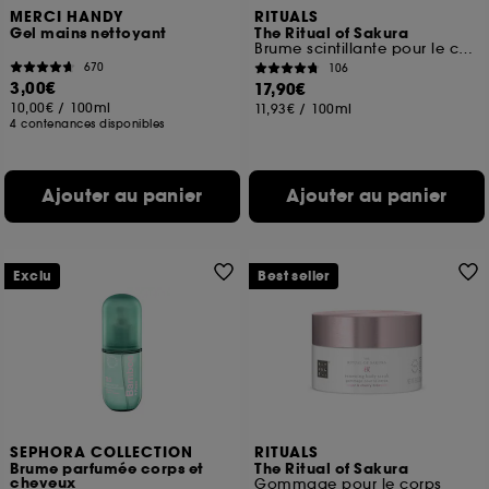
MERCI HANDY
RITUALS
Gel mains nettoyant
The Ritual of Sakura
Brume scintillante pour le corps
670
106
3,00€
17,90€
10,00€
/
100ml
11,93€
/
100ml
4 contenances disponibles
Ajouter au panier
Ajouter au panier
Exclu
Best seller
SEPHORA COLLECTION
RITUALS
Brume parfumée corps et
The Ritual of Sakura
cheveux
Gommage pour le corps