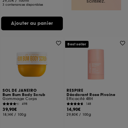
29,33€
/
100ml
scintillez.
3 contenances disponibles
Ajouter au panier
Best seller
SOL DE JANEIRO
RESPIRE
Bum Bum Body Scrub
Déodorant Rose Pivoine
Gommage Corps
Efficacité 48H
498
148
39,90€
14,90€
18,14€
/
100g
29,80€
/
100g