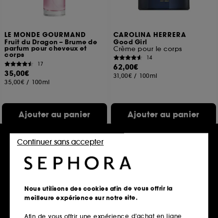
LE MONDE GOURMAND
CAROLINA HERRERA
Fruit du Dragon – Brume de
Good Girl
parfum pour cheveux et
Crème pour le corps
corps
14
17
62,00€
35,00€
31,00€
/
100ml
35,00€
/
100ml
Ajouter au panier
Ajouter au panier
Continuer sans accepter
Nous utilisons des cookies afin de vous offrir la
meilleure expérience sur notre site.
Afin de vous offrir une expérience d’achat en ligne