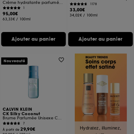
Crème hydratante parfumé pour le corps
1178
1
33,00€
95,00€
34,02€
/
100ml
63,33€
/
100ml
Ajouter au panier
Ajouter au panier
Nouveauté
CALVIN KLEIN
CK Silky Coconut
Brume Parfumée Unisexe Corps & Cheveux
7
Hydratez, illuminez,
29,90€
À partir de