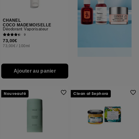
CHANEL
COCO MADEMOISELLE
Déodorant Vaporisateur
9
73,00€
73,00€
/
100ml
Ajouter au panier
Nouveauté
Clean at Sephora