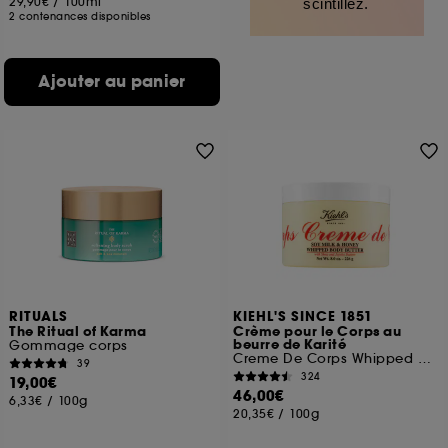
29,90€
/
100ml
scintillez.
2 contenances disponibles
Ajouter au panier
RITUALS
KIEHL'S SINCE 1851
The Ritual of Karma
Crème pour le Corps au
beurre de Karité
Gommage corps
Creme De Corps Whipped Body Butter
39
324
19,00€
46,00€
6,33€
/
100g
20,35€
/
100g