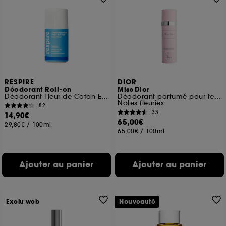
RESPIRE
DIOR
Déodorant Roll-on
Miss Dior
Déodorant Fleur de Coton Efficacité 24H
Déodorant parfumé pour femme vaporisateur
Notes fleuries
82
33
14,90€
65,00€
29,80€
/
100ml
65,00€
/
100ml
Ajouter au panier
Ajouter au panier
Exclu web
Nouveauté