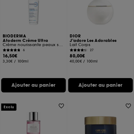
BIODERMA
DIOR
Atoderm Crème Ultra
J'adore Les Adorables
Crème nourissante peaux sensibles normales à sèches
Lait Corps
6
27
16,50€
80,00€
3,30€
/
100ml
40,00€
/
100ml
Ajouter au panier
Ajouter au panier
Exclu