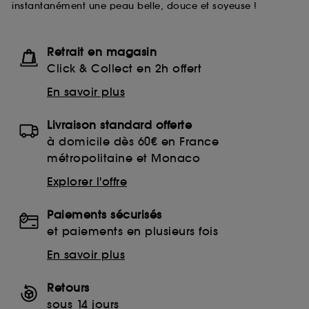
instantanément une peau belle, douce et soyeuse !
lecture de ces traceurs requiert votre accord. Vous
pouvez personnaliser vos choix concernant le dépôt
de ces cookies grâce au bouton "personnaliser mes
choix" ci-dessous ou décider de "tout accepter".
Retrait en magasin
Sephora pourra associer les informations de
Click & Collect en 2h offert
navigation collectées par ces Cookies, pour les
finalités acceptées, avec les données personnelles
En savoir plus
collectées ou générées lors de votre activité en ligne
ou en magasin. Pour refuser tous les cookies, cliques
Livraison standard offerte
sur "continuer sans accepter". Voous pouvez à tout
moment choisir de retirer votrte consentement. Si vous
à domicile dès 60€ en France
souhaitez obtenir plus d'information sur les cookies
métropolitaine et Monaco
utilisés,
cliquez
ici
.
Explorer l'offre
Paiements sécurisés
et paiements en plusieurs fois
En savoir plus
Retours
sous 14 jours