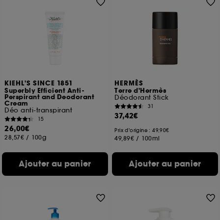
KIEHL'S SINCE 1851
HERMÈS
Superbly Efficient Anti-
Terre d'Hermès
Perspirant and Deodorant
Déodorant Stick
Cream
31
Déo anti-transpirant
37,42€
15
26,00€
Prix d'origine : 49,90€
28,57€
/
100g
49,89€
/
100ml
Ajouter au panier
Ajouter au panier