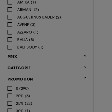
AMIKA (1)
ARMANI (2)
AUGUSTINUS BADER (2)
AVENE (3)
AZZARO (1)
BAÏJA (5)
BALI BODY (1)
BIODERMA (8)
PRIX
BYOMA (1)
CATÉGORIE
CACHAREL (2)
CALVIN KLEIN (4)
Corps & Bain
PROMOTION
CAROLINA HERRERA (4)
Soin du corps (414)
0 (290)
CARON (1)
Crème hydratante (84)
20% (6)
CERRUTI (1)
Gommage corps (23)
25% (22)
CHANEL (16)
Lait hydratant (33)
30% (1)