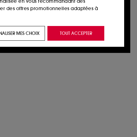
sonnalisée en vous recommandant des
ser des offres promotionnelles adaptées à
 de vous plaire via des publicités, y compris
NALISER MES CHOIX
TOUT ACCEPTER
e navigation, et de l'historique de vos
 de navigation sur notre site afin d’en
 les fraudes aux moyens de paiement et les
nctionnalités du site, tel que les cookies
us permettant d’accéder à votre compte lors