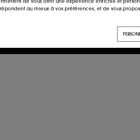
ermettent de vous offrir une expérience enrichie et per
i répondent au mieux à vos préférences, et de vous propo
ls sont utilisés pour vous présenter du contenu susceptible
PERSON
aux, sur la base des pages que vous avez consultées, de votr
 permettent de réaliser des statistiques de fréquentation et
n ligne :
ils nous permettent de lutter notamment contre
es permettant l’affichage et/ou la fourniture de certaines fo
de vous faire bénéficier de l’authentification prolongée vo
saisir à nouveau votre identifiant et mot de passe.