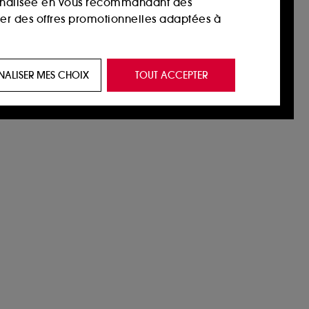
sonnalisée en vous recommandant des
ser des offres promotionnelles adaptées à
 de vous plaire via des publicités, y compris
NALISER MES CHOIX
TOUT ACCEPTER
e navigation, et de l'historique de vos
 de navigation sur notre site afin d’en
 les fraudes aux moyens de paiement et les
nctionnalités du site, tel que les cookies
us permettant d’accéder à votre compte lors