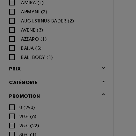
AMIKA (1)
ARMANI (2)
AUGUSTINUS BADER (2)
AVENE (3)
AZZARO (1)
BAÏJA (5)
BALI BODY (1)
BIODERMA (8)
PRIX
BYOMA (1)
CATÉGORIE
CACHAREL (2)
CALVIN KLEIN (4)
Corps & Bain
PROMOTION
CAROLINA HERRERA (4)
Soin du corps (414)
0 (290)
CARON (1)
Crème hydratante (84)
20% (6)
CERRUTI (1)
Gommage corps (23)
25% (22)
CHANEL (16)
Lait hydratant (33)
30% (1)