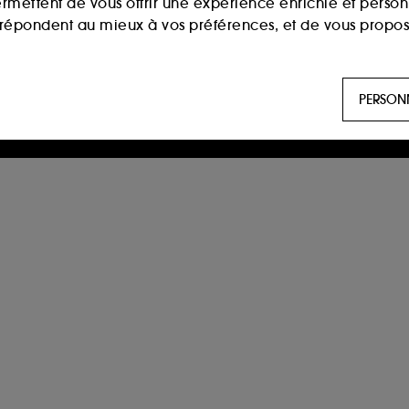
ermettent de vous offrir une expérience enrichie et per
i répondent au mieux à vos préférences, et de vous propo
ls sont utilisés pour vous présenter du contenu susceptible
PERSON
aux, sur la base des pages que vous avez consultées, de votr
 permettent de réaliser des statistiques de fréquentation et
n ligne :
ils nous permettent de lutter notamment contre
es permettant l’affichage et/ou la fourniture de certaines fo
de vous faire bénéficier de l’authentification prolongée vo
saisir à nouveau votre identifiant et mot de passe.