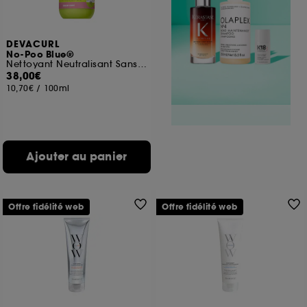
DEVACURL
No-Poo Blue®
Nettoyant Neutralisant Sans Mousse Anti-Reflets Cuivrés
38,00€
10,70€
/
100ml
Ajouter au panier
Offre fidélité web
Offre fidélité web