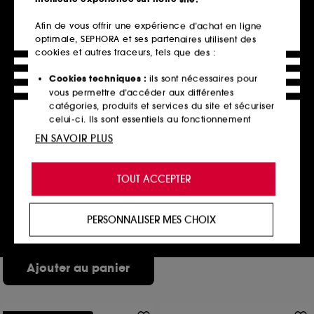
Afin de vous offrir une expérience d’achat en ligne
optimale, SEPHORA et ses partenaires utilisent des
cookies et autres traceurs, tels que des :
Cookies techniques :
ils sont nécessaires pour
vous permettre d’accéder aux différentes
catégories, produits et services du site et sécuriser
celui-ci. Ils sont essentiels au fonctionnement
technique du site et ne peuvent être désactivés.
EN SAVOIR PLUS
GHD
Cookies de personnalisation :
ils nous permettent
ghd rehab
de vous offrir une expérience enrichie et
soin réparateur pour cheveux abîmés
TOUT ACCEPTER
La sélection beauté de
personnalisée en vous recommandant des
3
tous les instants
45,00€
produits, des services et des contenus qui
35,71€
/
100g
répondent au mieux à vos préférences, et de vous
ensoleillés.
PERSONNALISER MES CHOIX
proposer des offres promotionnelles adaptées à
votre profil.
Cookies réseaux sociaux et publicité :
ils sont
Ajouter au panier
utilisés pour vous présenter du contenu susceptible
de vous plaire via des publicités, y compris sur des
sites tiers et sur les réseaux sociaux, sur la base