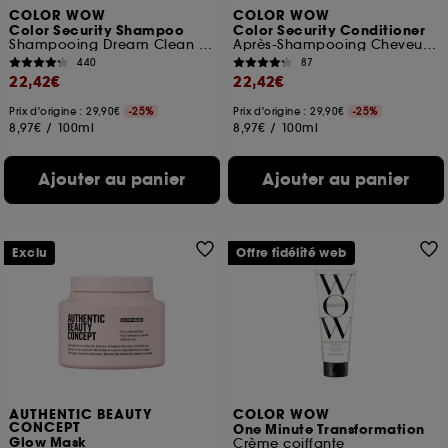
COLOR WOW
COLOR WOW
Color Security Shampoo
Color Security Conditioner
Shampooing Dream Clean Ultime
Après-Shampooing Cheveux Fins à Normaux
440
87
22,42€
22,42€
Prix d'origine : 29,90€
-25%
Prix d'origine : 29,90€
-25%
8,97€
/
100ml
8,97€
/
100ml
Ajouter au panier
Ajouter au panier
Exclu
Offre fidélité web
AUTHENTIC BEAUTY
COLOR WOW
CONCEPT
One Minute Transformation
Glow Mask
Crème coiffante