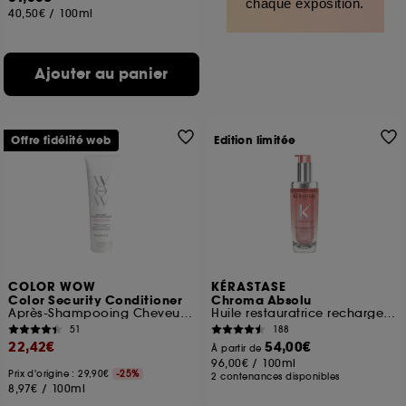
chaque exposition.
40,50€
/
100ml
Ajouter au panier
Offre fidélité web
Edition limitée
COLOR WOW
KÉRASTASE
Color Security Conditioner
Chroma Absolu
Après-Shampooing Cheveux Normaux à Epais
Huile restauratrice rechargeable pour cheveux colorés
51
188
22,42€
54,00€
À partir de
96,00€
/
100ml
Prix d'origine : 29,90€
-25%
2 contenances disponibles
8,97€
/
100ml