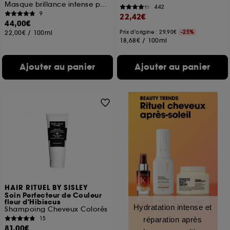
Masque brillance intense pour cheveux colorés
442
9
22,42€
44,00€
22,00€
/
100ml
Prix d'origine : 29,90€
-25%
18,68€
/
100ml
Ajouter au panier
Ajouter au panier
HAIR RITUEL BY SISLEY
Soin Perfecteur de Couleur
fleur d'Hibiscus
Hydratation intense et
Shampoing Cheveux Colorés
15
réparation après
81,00€