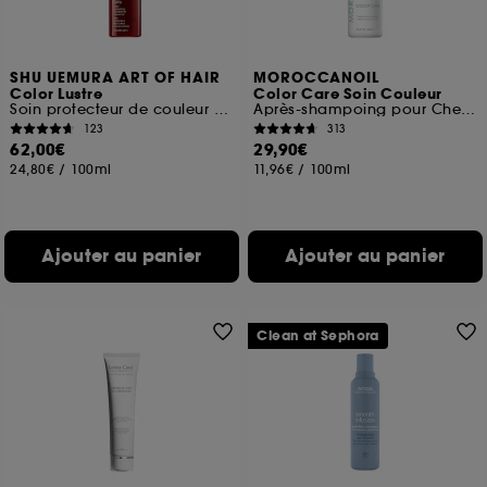
SHU UEMURA ART OF HAIR
MOROCCANOIL
Color Lustre
Color Care Soin Couleur
Soin protecteur de couleur avec de l'extrait de saké kasu
Après-shampoing pour Cheveux Colorés
123
313
62,00€
29,90€
24,80€
/
100ml
11,96€
/
100ml
Ajouter au panier
Ajouter au panier
Clean at Sephora