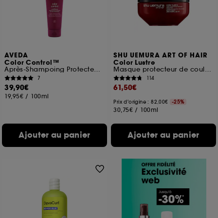
AVEDA
SHU UEMURA ART OF HAIR
Color Control™
Color Lustre
Après-Shampoing Protecteur De Couleur
Masque protecteur de couleur avec de l'extrait de Saké Kasu
7
114
39,90€
61,50€
19,95€
/
100ml
Prix d'origine : 82,00€
-25%
30,75€
/
100ml
Ajouter au panier
Ajouter au panier