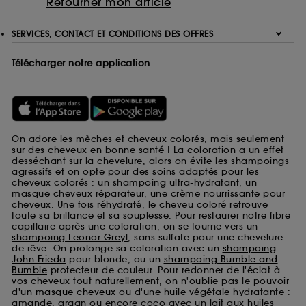
Retourner mon article
SERVICES, CONTACT ET CONDITIONS DES OFFRES
Télécharger notre application
On adore les mèches et cheveux colorés, mais seulement
sur des cheveux en bonne santé ! La coloration a un effet
desséchant sur la chevelure, alors on évite les shampoings
agressifs et on opte pour des soins adaptés pour les
cheveux colorés : un shampoing ultra-hydratant, un
masque cheveux réparateur, une crème nourrissante pour
cheveux. Une fois réhydraté, le cheveu coloré retrouve
toute sa brillance et sa souplesse. Pour restaurer notre fibre
capillaire après une coloration, on se tourne vers un
shampoing Leonor Greyl
, sans sulfate pour une chevelure
de rêve. On prolonge sa coloration avec un
shampoing
John Frieda
pour blonde, ou un
shampoing Bumble and
Bumble
protecteur de couleur. Pour redonner de l'éclat à
vos cheveux tout naturellement, on n'oublie pas le pouvoir
d'un
masque cheveux
ou d'une huile végétale hydratante :
amande, argan ou encore coco avec un lait aux huiles