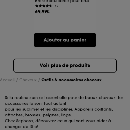
Brosse soufflante pour brushing effet volume
82
69,99€
Ajouter au panier
Voir plus de produits
Accueil
Cheveux
Outils & accessoires cheveux
Si la routine soin est essentielle pour de beaux cheveux, les
accessoires le sont tout autant
pour les sublimer et les discipliner. Appareils coiffants,
attaches, brosses, peignes, linge...
Chez Sephora, découvrez ceux qui vont vous aider à
changer de tête!