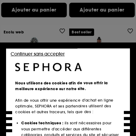
Ajouter au panier
Ajouter au panier
Exclu web
Best seller
Continuer sans accepter
LA BONNE BROSSE
AMIKA
Nous utilisons des cookies afin de vous offrir la
N.03 La Petite Brosse Cuir
Blowout Babe
meilleure expérience sur notre site.
Chevelu Sensible
Brosse thermique
L'Indispensable Douceur
36
14
Afin de vous offrir une expérience d’achat en ligne
110,00€
109,00€
optimale, SEPHORA et ses partenaires utilisent des
6 contenances disponibles
cookies et autres traceurs, tels que des :
Cookies techniques :
ils sont nécessaires pour
vous permettre d’accéder aux différentes
Ajouter au panier
Ajouter au panier
catégories, produits et services du site et sécuriser