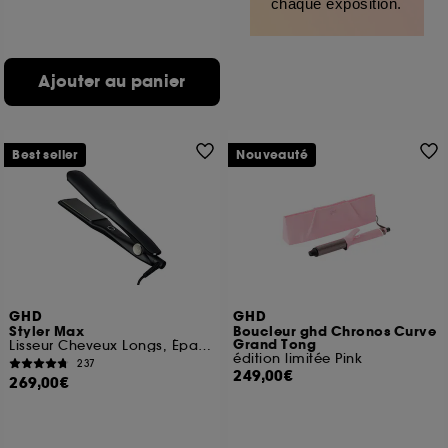
chaque exposition.
Ajouter au panier
Best seller
Nouveauté
GHD
GHD
Styler Max
Boucleur ghd Chronos Curve
Grand Tong
Lisseur Cheveux Longs, Épais, Bouclés
édition limitée Pink
237
249,00€
269,00€