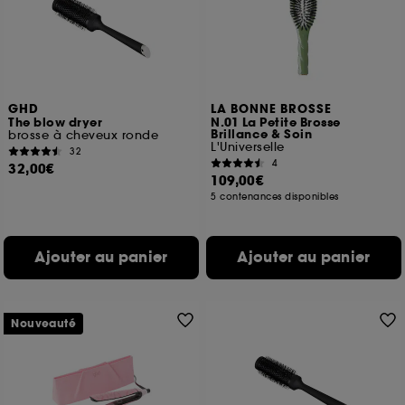
finalités acceptées, avec les données personnelles
collectées ou générées lors de votre activité en ligne
ou en magasin. Pour refuser tous les cookies, cliques
sur "continuer sans accepter". Voous pouvez à tout
moment choisir de retirer votrte consentement. Si vous
souhaitez obtenir plus d'information sur les cookies
GHD
LA BONNE BROSSE
utilisés,
cliquez
ici
.
The blow dryer
N.01 La Petite Brosse
Brillance & Soin
brosse à cheveux ronde
L'Universelle
32
4
32,00€
109,00€
5 contenances disponibles
Ajouter au panier
Ajouter au panier
Nouveauté