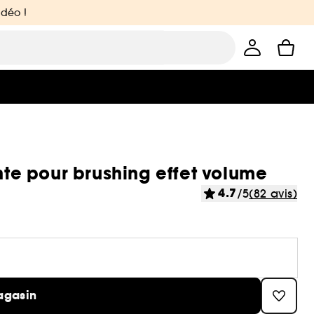
idéo !
ante pour brushing effet volume
4.7
/5
(82 avis)
agasin