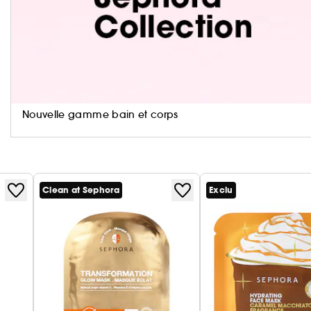
souples, pour un fini naturel ou plus sophistiqué selo
Informations environnementales
Polyvalente, elle s'utilise aussi bien sur cheveux h
déjà secs pour rafraîchir la coiffure et lui redonner
Nouvelle gamme bain et corps
Clean at Sephora
Exclu