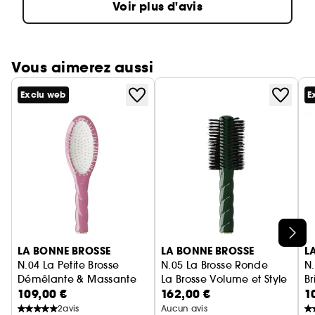
Voir plus d'avis
Vous aimerez aussi
Exclu web
E
Ignorer le carrousel produits
LA BONNE BROSSE
LA BONNE BROSSE
L
N.04 La Petite Brosse
N.05 La Brosse Ronde
N.
Démêlante & Massante
La Brosse Volume et Style
Br
109,00 €
162,00 €
1
La Miracle
L'
2
avis
Aucun avis