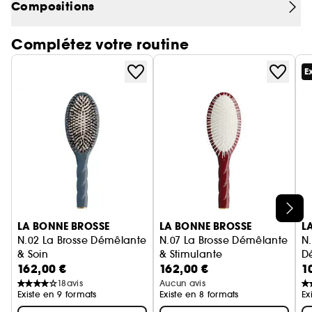
Compositions
massage revitalisant du cuir chevelu et démêlera
les chevelures les plus récalcitrantes.
Complétez votre routine
E
Ignorer le carrousel produits
LA BONNE BROSSE
LA BONNE BROSSE
L
N.02 La Brosse Démêlante
N.07 La Brosse Démêlante
N.
& Soin
& Stimulante
D
162,00 €
162,00 €
1
L'Indispensable
L'Intense
L'
18
avis
Aucun avis
Existe en 9 formats
Existe en 8 formats
Ex