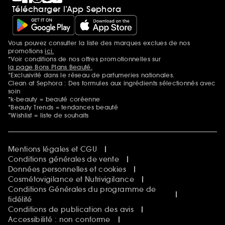
Télécharger l’App Sephora
Vous pouvez consulter la liste des marques exclues de nos
Mentions additionnelles
promotions
ici.
*Voir conditions de nos offres promotionnelles sur
la page Bons Plans Beauté.
*Exclusivité dans le réseau de parfumeries nationales.
Clean at Sephora : Des formules aux ingrédients sélectionnés avec
soin
*k-beauty = beauté coréenne
*Beauty Trends = tendances beauté
*Wishlist = liste de souhaits
Mentions légales et CGU
Conditions générales de vente
Données personnelles et cookies
Cosmétovigilance et Nutrivigilance
Conditions Générales du programme de
fidélité
Conditions de publication des avis
Accessibilité : non conforme