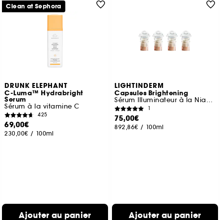
Clean at Sephora
DRUNK ELEPHANT
LIGHTINDERM
C-Luma™ Hydrabright
Capsules Brightening
Serum
Sérum Illuminateur à la Niacinamide & Vitamine C
Sérum à la vitamine C
1
425
75,00€
69,00€
892,86€
/
100ml
230,00€
/
100ml
Ajouter au panier
Ajouter au panier