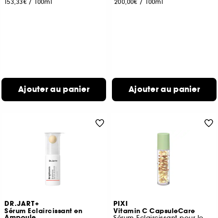
153,33€
/
100ml
200,00€
/
100ml
Ajouter au panier
Ajouter au panier
DR.JART+
PIXI
Sérum Eclaircissant en
Vitamin C CapsuleCare
Ampoule
Sérum Eclaircissant pour le Visage