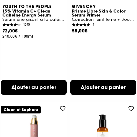
YOUTH TO THE PEOPLE
GIVENCHY
15% Vitamin C+ Clean
Prisme Libre Skin & Color
Caffeine Energy Serum
Serum Primer
Sérum énergisant à la caféine
Correction Teint Terne + Booster Eclat
1575
7
72,00€
58,00€
240,00€
/
100ml
Ajouter au panier
Ajouter au panier
Clean at Sephora