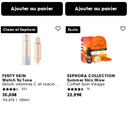
Ajouter au panier
Ajouter au panier
Clean at Sephora
Exclu
FENTY SKIN
SEPHORA COLLECTION
Watch Ya Tone
Summer Skin Glow
Sérum vitamine C et niacinamide anti-taches brunes
Coffret Soin Visage
253
19
35,00€
22,99€
116,67€
/
100ml