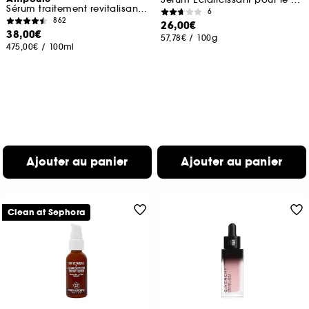
Sérum traitement revitalisant Vitamine C
6
862
26,00€
38,00€
57,78€
/
100g
475,00€
/
100ml
Ajouter au panier
Ajouter au panier
Clean at Sephora