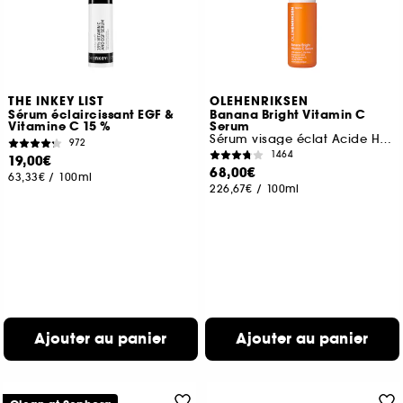
THE INKEY LIST
OLEHENRIKSEN
Sérum éclaircissant EGF &
Banana Bright Vitamin C
Vitamine C 15 %
Serum
Sérum visage éclat Acide Hyaluronique
972
1464
19,00€
68,00€
63,33€
/
100ml
226,67€
/
100ml
Ajouter au panier
Ajouter au panier