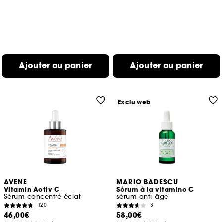
Ajouter au panier
Ajouter au panier
Exclu web
AVENE
MARIO BADESCU
Vitamin Activ C
Sérum à la vitamine C
Sérum concentré éclat
sérum anti-âge
120
3
46,00€
58,00€