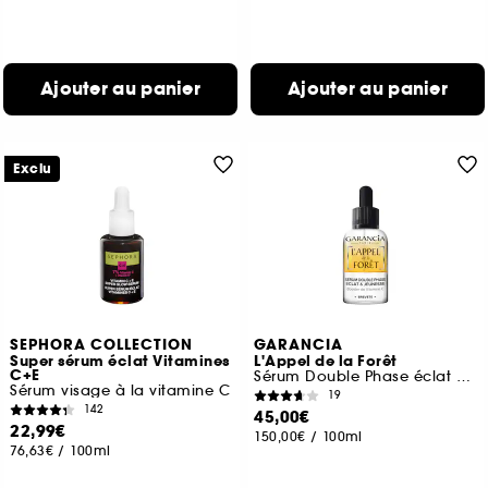
Ajouter au panier
Ajouter au panier
Exclu
SEPHORA COLLECTION
GARANCIA
Super sérum éclat Vitamines
L'Appel de la Forêt
C+E
Sérum Double Phase éclat & jeunesse Booster de Vitamine C
Sérum visage à la vitamine C
19
142
45,00€
22,99€
150,00€
/
100ml
76,63€
/
100ml