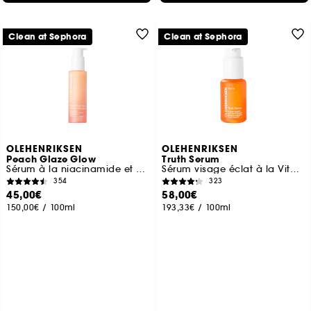
Clean at Sephora
Clean at Sephora
OLEHENRIKSEN
OLEHENRIKSEN
Peach Glaze Glow
Truth Serum
Sérum à la niacinamide et à la vitamine C
Sérum visage éclat à la Vitamine C
354
323
45,00€
58,00€
150,00€
/
100ml
193,33€
/
100ml