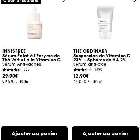
Clean at Sephora
INNISFREE
THE ORDINARY
Sérum Éclat à l'Enzyme de
Suspension de Vitamine C
Thé Vert et à la Vitamine C
23% + Sphères de HA 2%
Sérum Anti-Taches
Sérum anti-âge
835
1490
29,90€
12,90€
99,67€
/
100ml
43,00€
/
100ml
Ajouter au panier
Ajouter au panier