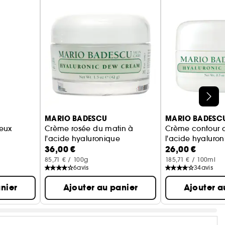
MARIO BADESCU
MARIO BADESC
eux
Crème rosée du matin à
Crème contour 
l'acide hyaluronique
l'acide hyaluro
36,00 €
26,00 €
ux
Crème hydratante
85,71 € / 100g
185,71 € / 100ml
6
avis
34
avis
nier
Ajouter au panier
Ajouter a