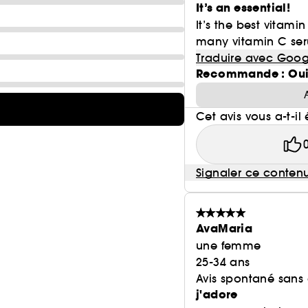
It’s an essential!
It’s the best vitamin
many vitamin C ser
Traduire avec Goog
Recommande : Ou
Cet avis vous a-t-il 
Signaler ce conten
AvaMaria
une femme
25-34 ans
Avis spontané sans
j'adore