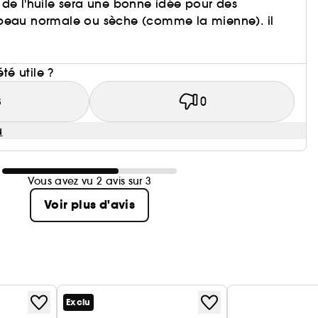
de l'huile sera une bonne idée pour des
peau normale ou sèche (comme la mienne). il
i
été utile ?
3
0
u
Vous avez vu 2 avis sur 3
Voir plus d'avis
Exclu