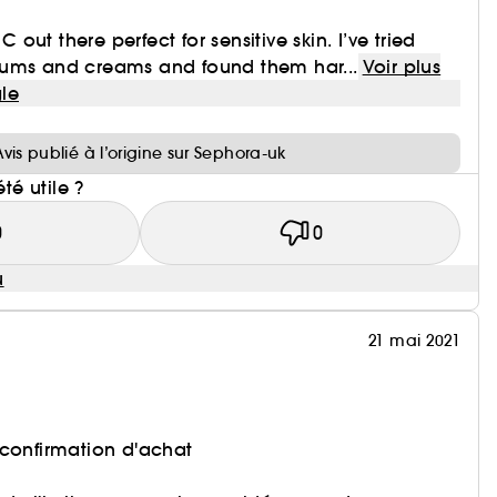
 C out there perfect for sensitive skin. I’ve tried
ums and creams and found them har...
Voir plus
le
i
Avis publié à l’origine sur Sephora-uk
été utile ?
0
0
u
21 mai 2021
 confirmation d'achat