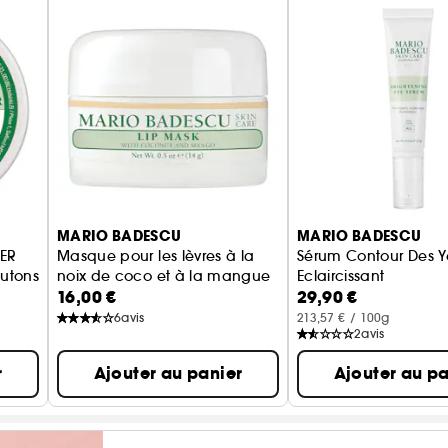
MARIO BADESCU
MARIO BADESCU
ER
Masque pour les lèvres à la
Sérum Contour Des Y
outons
noix de coco et à la mangue
Eclaircissant
16,00 €
29,90 €
hydrate et repulpe
Soin Contours Des Ye
6
avis
213,57 € / 100g
2
avis
r
Ajouter au panier
Ajouter au pa