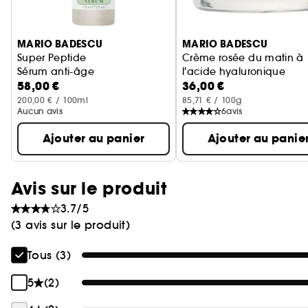
Ignorer le carrousel produits
MARIO BADESCU
MARIO BADESCU
Super Peptide
Crème rosée du matin à
Sérum anti-âge
l'acide hyaluronique
58,00 €
36,00 €
Crème hydratante
200,00 € / 100ml
85,71 € / 100g
Aucun avis
6
avis
Ajouter au panier
Ajouter au panie
Avis sur le produit
3.7/5
(3 avis sur le produit)
Tous (3)
5
(2)