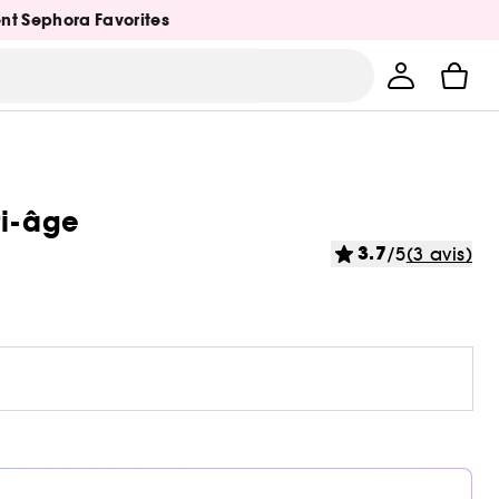
ent Sephora Favorites
ti-âge
3.7
/5
(3 avis)