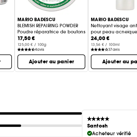
MARIO BADESCU
MARIO BADESCU
BLEMISH REPAIRING POWDER
Nettoyant visage an
Poudre réparatrice de boutons
pour peau acneiqu
17,50 €
24,00 €
125,00 € / 100g
13,56 € / 100ml
4
avis
37
avis
r
Ajouter au panier
Ajouter au pa
Santosh
Acheteur vérifié