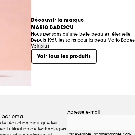
Découvrir la marque
MARIO BADESCU
Nous pensons qu'une belle peau est éternelle.
Depuis 1967, les soins pour la peau Mario Bad
leurs soins personnalisés, aussi uniques que vo
Voir plus
l'expertise esthétique pour créer des routines qu
Voir tous les produits
des soins pour la peau efficaces pour tous - et
que nous l'avons bien compris !
Adresse e-mail
a par email
de réduction ainsi que les
c l’utilisation de technologies
Par exemple: nom@example.com
nes afin d'optimiser et