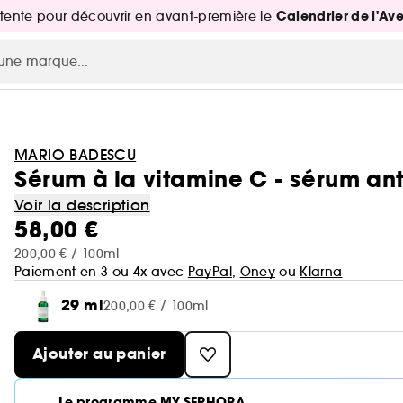
Calendrier de l'Av
attente pour découvrir en avant-première le
MARIO BADESCU
Sérum à la vitamine C - sérum an
Voir la description
58,00 €
200,00 € / 100ml
Paiement en 3 ou 4x avec
PayPal
,
Oney
ou
Klarna
29 ml
200,00 € / 100ml
Ajouter au panier
Le programme MY SEPHORA