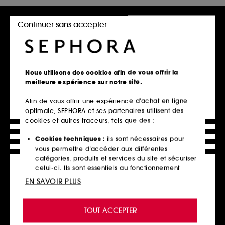
Accueil
Cheveux
Cheveux Homme
Continuer sans accepter
Courts ou longs, les cheveux homme ont besoin de soins
pour rester forts et brillants. Alors on dégaine le shampoing
et l’après-shampoing mais aussi un masque, un sérum, une
huile... De quoi limiter la casse et la chute! Sephora vous
Nous utilisons des cookies afin de vous offrir la
accompagne pour trouver votre routine idéale.
meilleure expérience sur notre site.
Afin de vous offrir une expérience d’achat en ligne
optimale, SEPHORA et ses partenaires utilisent des
cookies et autres traceurs, tels que des :
Retrait en magasin
Click & Collect en 2h offert
Cookies techniques :
ils sont nécessaires pour
vous permettre d’accéder aux différentes
En savoir plus
catégories, produits et services du site et sécuriser
celui-ci. Ils sont essentiels au fonctionnement
Livraison standard offerte
technique du site et ne peuvent être désactivés.
EN SAVOIR PLUS
à domicile dès 60€ en France
Cookies de personnalisation :
ils nous permettent
métropolitaine et Monaco
de vous offrir une expérience enrichie et
TOUT ACCEPTER
personnalisée en vous recommandant des
Explorer l'offre