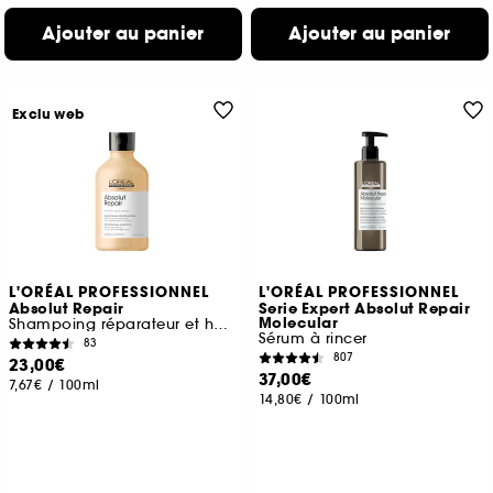
Ajouter au panier
Ajouter au panier
Exclu web
L'ORÉAL PROFESSIONNEL
L'ORÉAL PROFESSIONNEL
Absolut Repair
Serie Expert Absolut Repair
Molecular
Shampoing réparateur et hydratant pour cheveux abîmés
Sérum à rincer
83
807
23,00€
37,00€
7,67€
/
100ml
14,80€
/
100ml