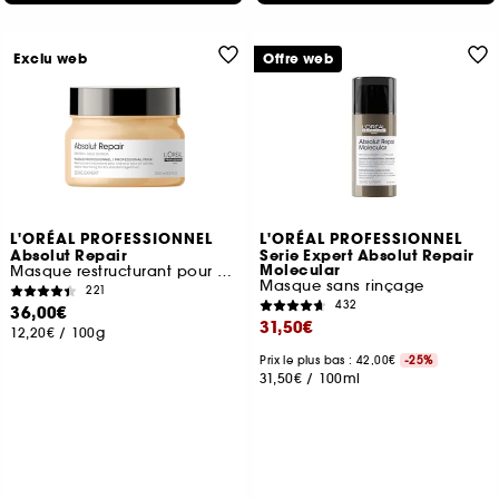
Exclu web
Offre web
L'ORÉAL PROFESSIONNEL
L'ORÉAL PROFESSIONNEL
Absolut Repair
Serie Expert Absolut Repair
Molecular
Masque restructurant pour cheveux abîmés
Masque sans rinçage
221
432
36,00€
31,50€
12,20€
/
100g
Prix le plus bas : 42,00€
-25%
31,50€
/
100ml