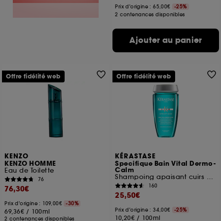
Prix d'origine : 65,00€
-25%
2 contenances disponibles
Ajouter au panier
Offre fidélité web
Offre fidélité web
KENZO
KÉRASTASE
KENZO HOMME
Specifique Bain Vital Dermo-
Calm
Eau de Toilette
Shampoing apaisant cuirs chevelus sensibles
76
160
76,30€
25,50€
Prix d'origine : 109,00€
-30%
Prix d'origine : 34,00€
-25%
69,36€
/
100ml
10,20€
/
100ml
2 contenances disponibles