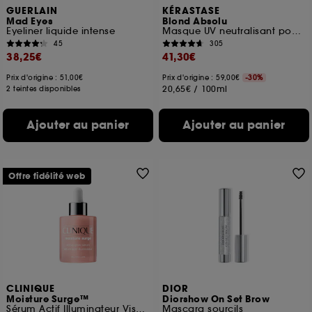
GUERLAIN
KÉRASTASE
Mad Eyes
Blond Absolu
Eyeliner liquide intense
Masque UV neutralisant pour cheveux blonds, décolorés, méchés
45
305
38,25€
41,30€
Prix d'origine : 51,00€
Prix d'origine : 59,00€
-30%
20,65€
/
100ml
2 teintes disponibles
Ajouter au panier
Ajouter au panier
Offre fidélité web
CLINIQUE
DIOR
Moisture Surge™
Diorshow On Set Brow
Sérum Actif Illuminateur Visage
Mascara sourcils