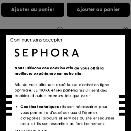
Ajouter au panier
Ajouter au panier
Continuer sans accepter
Nous utilisons des cookies afin de vous offrir la
meilleure expérience sur notre site.
DIOR
GUERLAIN
Dior Solar La Crème
Eau de Guerlain
Afin de vous offrir une expérience d’achat en ligne
Protectrice Visage SPF 50
Eau de Toilette
Crème Solaire Visage SPF 50
optimale, SEPHORA et ses partenaires utilisent des
28
cookies et autres traceurs, tels que des :
56
102,00€
36,00€
Prix d'origine : 136,00€
Cookies techniques :
ils sont nécessaires pour
Prix d'origine : 48,00€
102,00€
/
100ml
vous permettre d’accéder aux différentes
72,00€
/
100ml
catégories, produits et services du site et sécuriser
celui-ci. Ils sont essentiels au fonctionnement
Ajouter au panier
Ajouter au panier
technique du site et ne peuvent être désactivés.