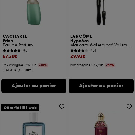
ou en magasin. Pour refuser tous les cookies, cliques
sur "continuer sans accepter". Voous pouvez à tout
moment choisir de retirer votrte consentement. Si vous
souhaitez obtenir plus d'information sur les cookies
utilisés,
cliquez
ici
.
CACHAREL
LANCÔME
Eden
Hypnôse
Eau de Parfum
Mascara Waterproof Volume Sur Mesure
85
451
67,20€
29,92€
Prix d'origine : 96,00€
-30%
Prix d'origine : 39,90€
-25%
134,40€
/
100ml
Ajouter au panier
Ajouter au panier
Offre fidélité web