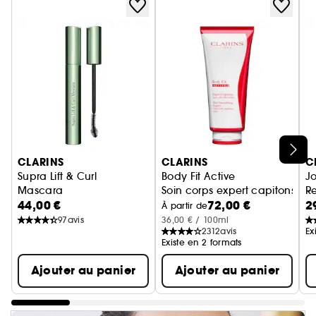
Ignorer le carrousel produits
CLARINS
CLARINS
C
Supra Lift & Curl
Body Fit Active
Jo
Mascara
Soin corps expert capitons
Re
44,00 €
72,00 €
2
À partir de
97
avis
36,00 € / 100ml
2312
avis
Ex
Existe en 2 formats
Ajouter au panier
Ajouter au panier