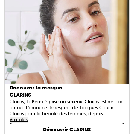
Découvrir la marque
CLARINS
Clarins, la Beauté prise au sérieux. Clarins est né par
amour. L’amour et le respect de Jacques Courtin-
Clarins pour la beauté des femmes, depuis
l'ouverture du premier Institut Clarins à Paris en 1954.
Voir plus
N°1 Européen des soins de beauté haut de
Découvrir CLARINS
gamme...