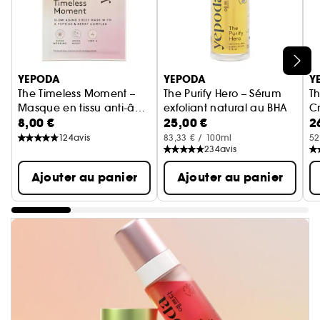
Ignorer le carrousel produits
YEPODA
YEPODA
Y
The Timeless Moment –
The Purify Hero – Sérum
T
Masque en tissu anti-âge
exfoliant natural au BHA
Cr
8,00 €
25,00 €
2
avec des peptides
124
avis
83,33 € / 100ml
52
234
avis
Ajouter au panier
Ajouter au panier