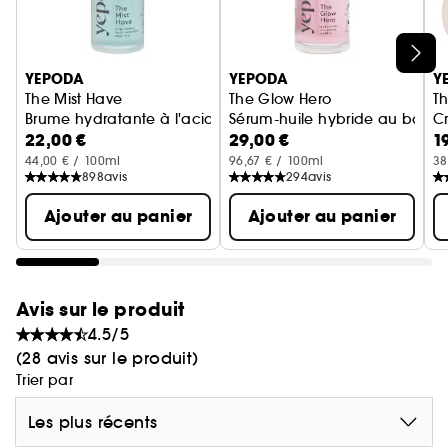
Ignorer le carrousel produits
YEPODA
YEPODA
Y
The Mist Have
The Glow Hero
Th
Brume hydratante à l'acide hyaluronique et à la lavande
Sérum-huile hybride au bakuc
C
22,00 €
29,00 €
1
44,00 € / 100ml
96,67 € / 100ml
38
898
avis
294
avis
Ajouter au panier
Ajouter au panier
Avis sur le produit
4.5/5
(28 avis sur le produit)
Trier par
Les plus récents