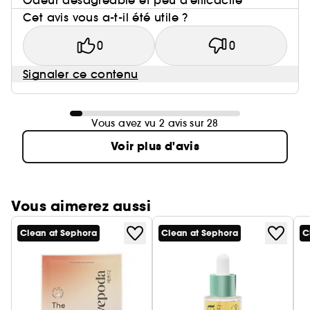
Odeur désagréable et peu d’efficacité
Cet avis vous a-t-il été utile ?
0
0
Signaler ce contenu
Vous avez vu 2 avis sur 28
Voir plus d'avis
Vous aimerez aussi
Clean at Sephora
Clean at Sephora
C