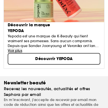
Découvrir la marque
YEPODA
Yepoda est une marque de K-Beauty qui tient
vraiment ses promesses. Sans aucun compromis.
Depuis que Sander Joonyoung et Veronika ont lancé
la marque en 2020, ils se sont donné pour mission de
Voir plus
proposer une innovation coréenne authentique à
Découvrir YEPODA
laquelle vous pouvez faire confiance.
Newsletter beauté
Recevez les nouveautés, actualités et offres
Sephora par email
En m’inscrivant, j’accepte de recevoir par email mon
code de réduction ainsi que les offres et actualités de