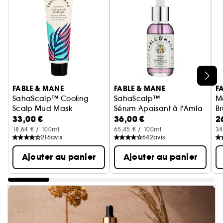
Ignorer le carrousel produits
FABLE & MANE
FABLE & MANE
F
SahaScalp™ Cooling
SahaScalp™
M
Scalp Mud Mask
Sérum Apaisant à l'Amla
B
33,00 €
36,00 €
2
Masque pour le cuir chevelu
18,64 € / 100ml
65,45 € / 100ml
34
216
avis
642
avis
Ajouter au panier
Ajouter au panier