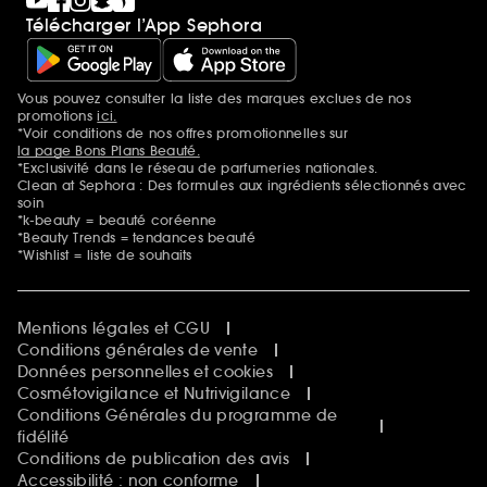
Télécharger l’App Sephora
Vous pouvez consulter la liste des marques exclues de nos
Mentions additionnelles
promotions
ici.
*Voir conditions de nos offres promotionnelles sur
la page Bons Plans Beauté.
*Exclusivité dans le réseau de parfumeries nationales.
Clean at Sephora : Des formules aux ingrédients sélectionnés avec
soin
*k-beauty = beauté coréenne
*Beauty Trends = tendances beauté
*Wishlist = liste de souhaits
Mentions légales et CGU
Conditions générales de vente
Données personnelles et cookies
Cosmétovigilance et Nutrivigilance
Conditions Générales du programme de
fidélité
Conditions de publication des avis
Accessibilité : non conforme