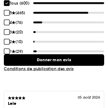
Tous (600)
5
(465)
4
(76)
3
(20)
2
(10)
1
(29)
Donner mon avis
Conditions de publication des avis
05 août 2026
Lele