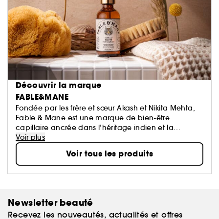
Découvrir la marque
FABLE&MANE
Fondée par les frère et sœur Akash et Nikita Mehta,
Fable & Mane est une marque de bien-être
capillaire ancrée dans l’héritage indien et la
puissance de l’Ayurveda. Inspirée par les rituels
Voir plus
d’enfance d’huilage des cheveux et les moments de
Voir tous les produits
narration avec leur grand-mère, la marque réinvente
ces traditions pour aujourd’hui. En associant des
ingrédients ayurvédiques à des soins modernes,
Fable & Mane crée des rituels capillaires sensoriels
qui renforcent les racines, protègent les fibres
Newsletter beauté
capillaires et rétablissent l’harmonie entre les
Recevez les nouveautés, actualités et offres
cheveux et le cuir chevelu.