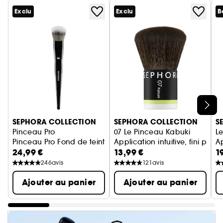
Exclu
Exclu
B
Ignorer le carrousel produits
SEPHORA COLLECTION
SEPHORA COLLECTION
S
Pinceau Pro
07 Le Pinceau Kabuki
L
Pinceau Pro Fond de teint #64
Application intuitive, fini parfai
Ap
24,99 €
13,99 €
1
246
avis
121
avis
Ajouter au panier
Ajouter au panier