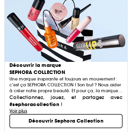
Découvrir la marque
SEPHORA COLLECTION
Une marque inspirante et toujours en mouvement :
c’est ça SEPHORA COLLECTION ! Son but ? Nous aider
à créer notre propre beauté. Et pour ça, la marque
a justement imaginé des centaines de produits : du
Collectionnez, jouez, et partagez avec
maquillage aux soins, du capillaire au parfum, du
#sephoracollection
!
bain aux compléments alimentaires,… Avec pour
Voir plus
mission de démocratiser une beauté performante.
Découvrir Sephora Collection