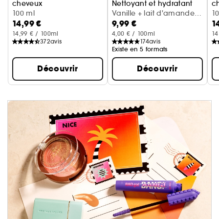
cheveux
Nettoyant et hydratant
c
Cerise + crème fouettée
100 ml
Vanille + lait d'amande
Va
1
14,99 €
9,99 €
1
(300 ml)
14,99 € / 100ml
4,00 € / 100ml
14
372
avis
174
avis
Existe en 5 formats
Découvrir
Découvrir