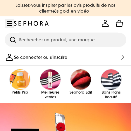
Aller au menu
Aller au contenu principal
Aller au pied de page
Laissez-vous inspirer par les avis produits de nos
client(e)s gold en vidéo !
Recherche
Se connecter ou s'inscrire
Petits Prix
Meilleures
Sephora Edit
Bons Plans
ventes
Beauté