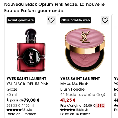
Nouveau Black Opium Pink Glaze. La nouvelle
Eau de Parfum gourmande.
Avant-première
Offre fidélité web
Ignorer le carrousel produits
YVES SAINT LAURENT
YVES SAINT LAURENT
Y
YSL BLACK OPIUM Pink
Make Me Blush
YS
Glaze
Blush Poudre
Ro
Eau de Parfum femme ambrée florale & note de fraise
30 ml
44 Nude Lavallière (5 g)
01
79,00 €
41,25 €
4
À partir de
263,33 € / 100ml
Prix d'origine :
55,00 €
-25%
85
avis
1881
avis
Ex
Existe en 3 formats
Existe en 14 teintes