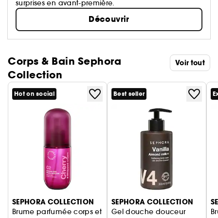
surprises en avant-première.
Découvrir
Corps & Bain Sephora
Voir tout
Collection
Hot on social
Best seller
E
Ignorer le carrousel produits
SEPHORA COLLECTION
SEPHORA COLLECTION
S
Brume parfumée corps et
Gel douche douceur
B