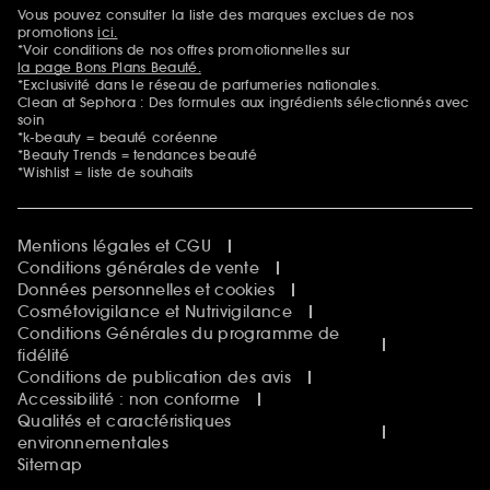
Sephora Beautiful Club
Vous pouvez consulter la liste des marques exclues de nos
Mentions additionnelles
Clean at Sephora
promotions
ici.
Idées & Inspirations Beauté
*Voir conditions de nos offres promotionnelles sur
la page Bons Plans Beauté.
*Exclusivité dans le réseau de parfumeries nationales.
Clean at Sephora : Des formules aux ingrédients sélectionnés avec
soin
*k-beauty = beauté coréenne
*Beauty Trends = tendances beauté
*Wishlist = liste de souhaits
Mentions légales et CGU
Conditions générales de vente
Données personnelles et cookies
Cosmétovigilance et Nutrivigilance
Conditions Générales du programme de
fidélité
Conditions de publication des avis
Accessibilité : non conforme
Qualités et caractéristiques
environnementales
Sitemap