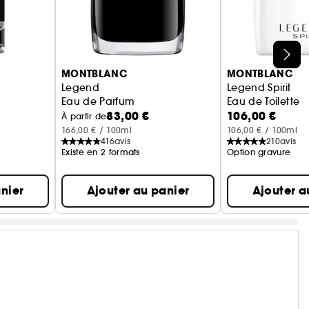
MONTBLANC
MONTBLANC
Legend
Legend Spirit
Eau de Parfum
Eau de Toilette
83,00 €
106,00 €
À partir de
166,00 € / 100ml
106,00 € / 100ml
416
avis
210
avis
Existe en 2 formats
Option gravure
nier
Ajouter au panier
Ajouter a