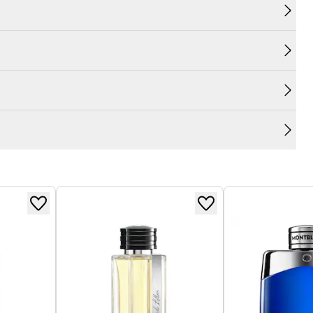
emblématiques de la maison et est destinée à un
ge de valeurs.
tblanc et reprend tous les codes célèbres de la
toile symbolique.
avandées et citrus en tête, elle magnétise par
 par un accord mousse de chêne qui révèle un
.
au charisme de Zinédine Zidane, cette icône du
délibérément, c'est surtout sa passion, son talent et
 écho à l'état d'esprit de ceux qui, loin de
r empreinte avec détermination, conviction et
g de leur parcours.