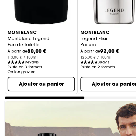
Ignorer le carrousel produits
MONTBLANC
MONTBLANC
Montblanc Legend
Legend Elixir
Eau de Toilette
Parfum
80,00 €
92,00 €
À partir de
À partir de
113,00 € / 100ml
125,00 € / 100ml
949
avis
38
avis
Existe en 3 formats
Existe en 2 formats
Option gravure
Ajouter au panier
Ajouter au panie