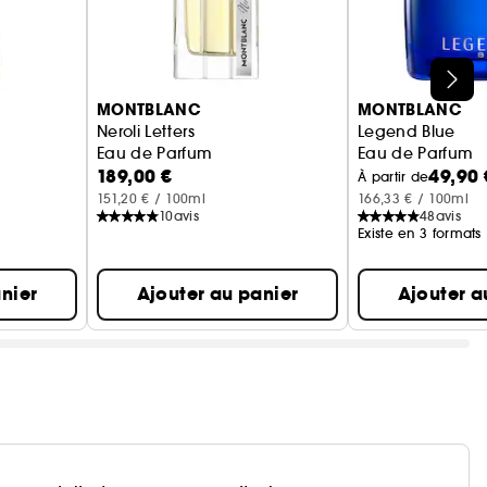
 savoir-faire français.
MONTBLANC
MONTBLANC
Neroli Letters
Legend Blue
Eau de Parfum
Eau de Parfum
189,00 €
49,90 
À partir de
151,20 € / 100ml
166,33 € / 100ml
10
avis
48
avis
Existe en 3 formats
nier
Ajouter au panier
Ajouter a