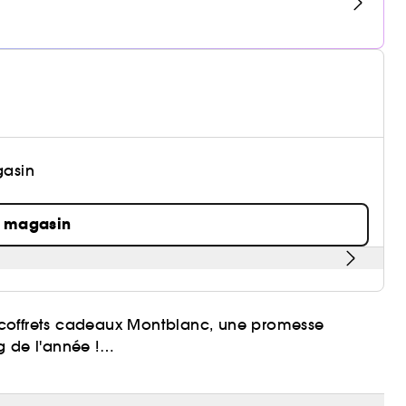
gasin
n magasin
 coffrets cadeaux Montblanc, une promesse
g de l'année !
 ml, deux Vaporisateurs de voyage Legend 7,5 ml