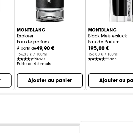
Made In France, cette fragrance a été créée grâce au
MONTBLANC
MONTBLANC
Explorer
Black Meisterstuck
Eau de parfum
Eau de Parfum
49,90 €
195,00 €
À partir de
166,33 € / 100ml
156,00 € / 100ml
90
avis
22
avis
Existe en 4 formats
r
Ajouter au panier
Ajouter au pa