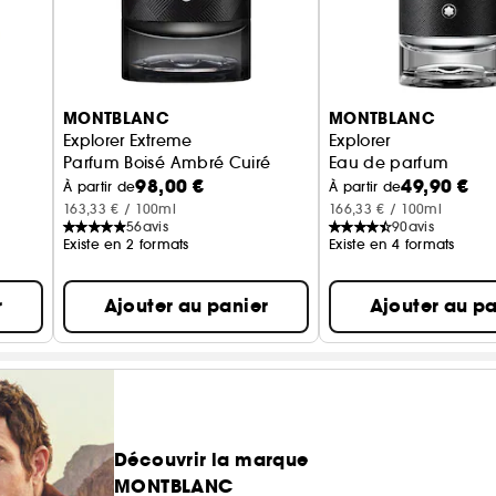
MONTBLANC
MONTBLANC
Explorer Extreme
Explorer
Parfum Boisé Ambré Cuiré
Eau de parfum
98,00 €
49,90 €
À partir de
À partir de
163,33 € / 100ml
166,33 € / 100ml
56
avis
90
avis
Existe en 2 formats
Existe en 4 formats
r
Ajouter au panier
Ajouter au pa
Découvrir la marque
MONTBLANC