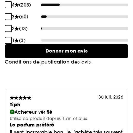
4
(203)
3
(60)
2
(13)
1
(3)
Donner mon avis
Conditions de publication des avis
30 juil. 2026
Tiph
Acheteur vérifié
Utilise ce produit depuis 1 an et plus
Le parfum préféré
Il sent incroyable bon, je l’achète très souvent