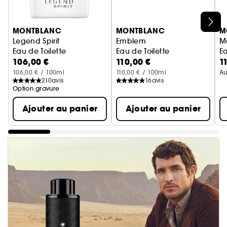
Ignorer le carrousel produits
MONTBLANC
MONTBLANC
M
Legend Spirit
Emblem
M
Eau de Toilette
Eau de Toilette
Ea
106,00 €
110,00 €
1
106,00 € / 100ml
110,00 € / 100ml
Au
210
avis
16
avis
Option gravure
Ajouter au panier
Ajouter au panier