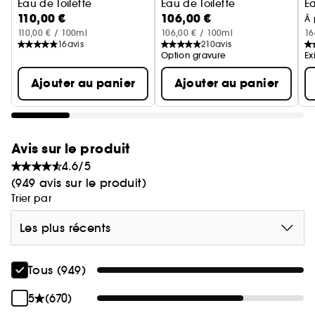
Eau de Toilette
Eau de Toilette
E
110,00 €
106,00 €
À 
110,00 € / 100ml
106,00 € / 100ml
16
16
avis
210
avis
Option gravure
Ex
Ajouter au panier
Ajouter au panier
Avis sur le produit
4.6/5
(949 avis sur le produit)
Trier par
Les plus récents
Tous (949)
5
(670)