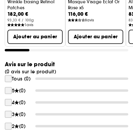
Wrinkle Erasing Retinol
Masque Visage Eclat Or
A
Patches
Rose x5
Mi
182,00 €
116,00 €
8
Patchs Anti-Rides Au Rétinol
Soin Visage
Br
93,33 € / 100g
8
avis
83
1
avis
Ajouter au panier
Ajouter au panier
Avis sur le produit
(0 avis sur le produit)
Tous (0)
5
(0)
4
(0)
3
(0)
2
(0)