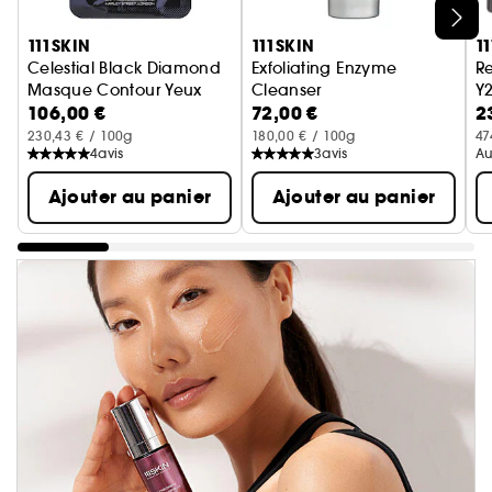
Ignorer le carrousel produits
111SKIN
111SKIN
1
Celestial Black Diamond
Exfoliating Enzyme
R
Masque Contour Yeux
Cleanser
Y
106,00 €
72,00 €
2
Nettoyant Exfoliant Enzymatiq
C
230,43 € / 100g
180,00 € / 100g
47
4
avis
3
avis
Au
Ajouter au panier
Ajouter au panier