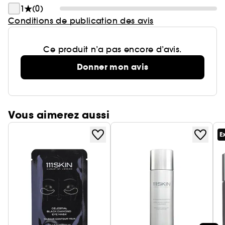
1
(0)
Conditions de publication des avis
Ce produit n’a pas encore d’avis.
Donner mon avis
Vous aimerez aussi
E