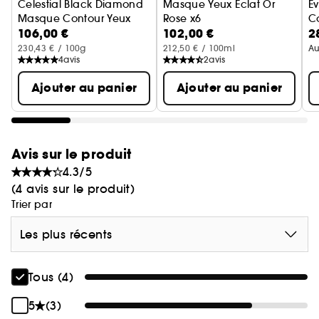
Celestial Black Diamond
Masque Yeux Eclat Or
Ev
Masque Contour Yeux
Rose x6
Co
106,00 €
102,00 €
2
Soin Visage
230,43 € / 100g
212,50 € / 100ml
Au
4
avis
2
avis
Ajouter au panier
Ajouter au panier
Avis sur le produit
4.3/5
(4 avis sur le produit)
Trier par
Les plus récents
Tous (4)
5
(3)