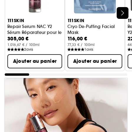
Ignorer le carrousel produits
111SKIN
111SKIN
1
Repair Serum NAC Y2
Cryo De-Puffing Facial
R
Sérum Réparateur pour le Visage
Mask
Y
305,00 €
116,00 €
2
Masque Visage Energisant
C
1.016,67 € / 100ml
77,33 € / 100ml
44
2
avis
1
avis
Ajouter au panier
Ajouter au panier