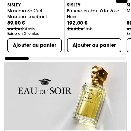
SISLEY
SISLEY
S
Mascara So Curl
Baume-en-Eau à la Rose
M
Mascara courbant
Noire
59,00 €
192,00 €
5
Coffret Programme Découvert
31
avis
8
avis
Existe en 3 teintes
Ex
Ajouter au panier
Ajouter au panier