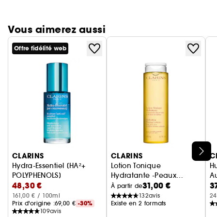
Vous aimerez aussi
Offre fidélité web
Ignorer le carrousel produits
CLARINS
CLARINS
C
Hydra-Essentiel [HA²+
Lotion Tonique
Hu
POLYPHENOLS]
Hydratante -Peaux
Au
48,30 €
31,00 €
3
Bi-sérum « anti-soif » suractivé
normales à sèches
À partir de
161,00 € / 100ml
132
avis
24
Prix d'origine :
69,00 €
-30%
Existe en 2 formats
109
avis