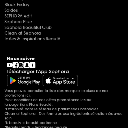
Black Friday
Soldes
SEPHORA edit
Sephora Prize
Sephora Beautiful Club
Clean at Sephora
Idées & Inspirations Beauté
Nous suivre
Télécharger l’App Sephora
Vous pouvez consulter la liste des marques exclues de nos
Mentions additionnelles
promotions
ici.
*Voir conditions de nos offres promotionnelles sur
la page Bons Plans Beauté.
*Exclusivité dans le réseau de parfumeries nationales.
Clean at Sephora : Des formules aux ingrédients sélectionnés avec
soin
*k-beauty = beauté coréenne
*Beauty Trends = tendances beauté