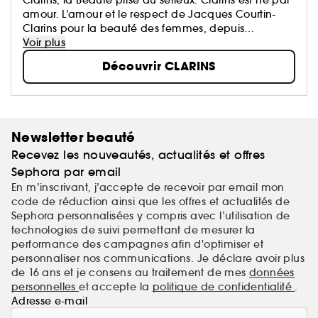
amour. L’amour et le respect de Jacques Courtin-
Clarins pour la beauté des femmes, depuis
l'ouverture du premier Institut Clarins à Paris en 1954.
Voir plus
N°1 Européen des soins de beauté haut de
Découvrir CLARINS
gamme...
Newsletter beauté
Recevez les nouveautés, actualités et offres
Sephora par email
En m’inscrivant, j’accepte de recevoir par email mon
code de réduction ainsi que les offres et actualités de
Sephora personnalisées y compris avec l’utilisation de
technologies de suivi permettant de mesurer la
performance des campagnes afin d'optimiser et
personnaliser nos communications. Je déclare avoir plus
de 16 ans et je consens au traitement de mes
données
personnelles
et accepte la
politique de confidentialité
.
Adresse e-mail