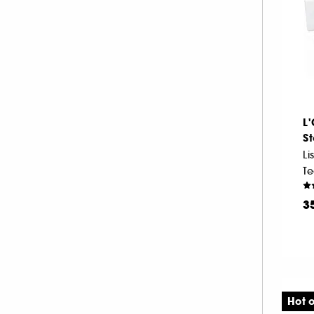
L
S
3
Hot o