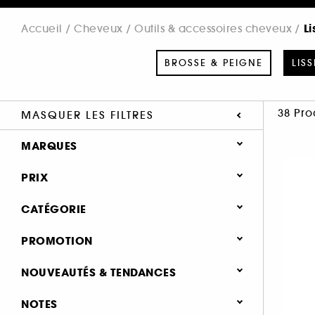
Li
Accueil
Cheveux
Outils & accessoires cheveux
BROSSE & PEIGNE
LIS
38 Pro
MASQUER LES FILTRES
MARQUES
PRIX
CATÉGORIE
AMIKA (1)
Cheveux
PROMOTION
DYSON (9)
Outils & accessoires cheveux
GHD (25)
0 (2)
NOUVEAUTÉS & TENDANCES
L'Oréal Professionnel (3)
Brosse & peigne (50)
Best seller (6)
NOTES
STEAMPOD (2)
Lisseur & boucleur (38)