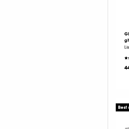
G
g
Li
4
Best 