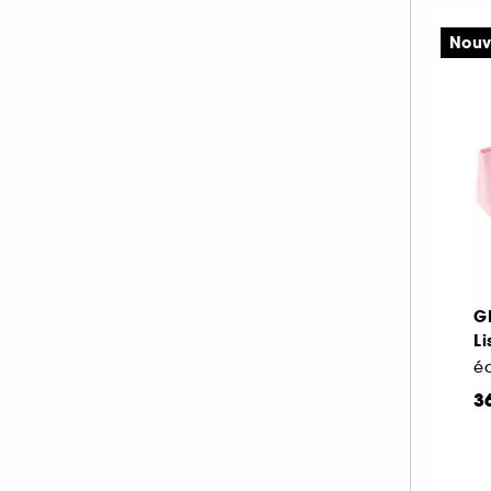
Nouv
G
L
éd
3