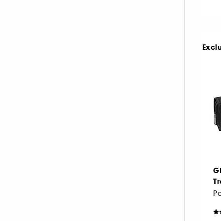
Excl
G
T
Po