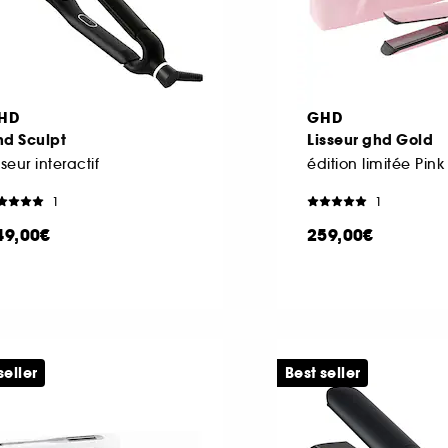
HD
GHD
hd Sculpt
Lisseur ghd Gold
sseur interactif
édition limitée Pink
1
1
49,00€
259,00€
seller
Best seller