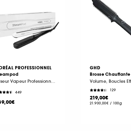
'ORÉAL PROFESSIONNEL
GHD
teampod
Brosse Chauffante
Lisseur Vapeur Professionnel 2-EN-1
129
449
219,00€
39,00€
21.900,00€
/
100g