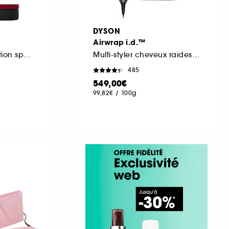
DYSON
Airwrap i.d.™
Lisseur séchant édition spéciale
Multi-styler cheveux raides à ondulés
485
549,00€
99,82€
/
100g