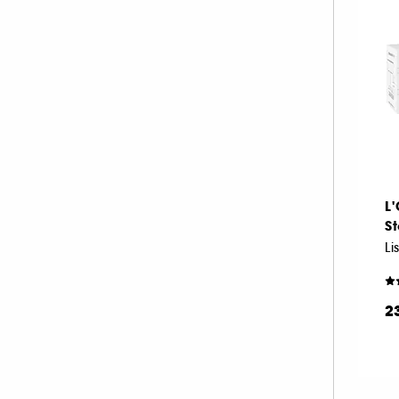
L
S
2