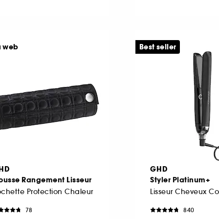
u web
Best seller
HD
GHD
rousse Rangement Lisseur
Styler Platinum+
chette Protection Chaleur
78
840