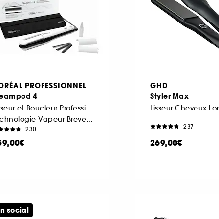
'ORÉAL PROFESSIONNEL
GHD
teampod 4
Styler Max
Lisseur et Boucleur Professionnel
Technologie Vapeur Brevetée
237
230
59,00€
269,00€
n social