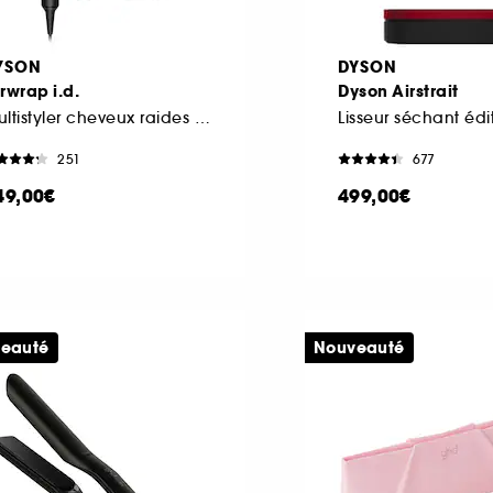
YSON
DYSON
rwrap i.d.
Dyson Airstrait
Multistyler cheveux raides à ondulés
251
677
49,00€
499,00€
eauté
Nouveauté