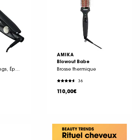
AMIKA
Blowout Babe
Lisseur Cheveux Longs, Épais, Bouclés
Brosse thermique
36
110,00€