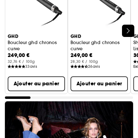
Ignorer le carrousel produits
GHD
GHD
G
Boucleur ghd chronos
Boucleur ghd chronos
St
curve
curve
L
249,00 €
249,00 €
3
classic tong
max wand
32,76 € / 100g
28,30 € / 100g
33
avis
26
avis
Ex
Ajouter au panier
Ajouter au panier