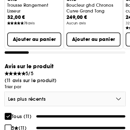
déplacements ou vacances.
Trousse Rangement
Boucleur ghd Chronos
B
Lisseur
Curve Grand Tong
c
32,00 €
249,00 €
2
Pochette Protection Chaleur
édition limitée Pink
cl
78
avis
Aucun avis
32
Ajouter au panier
Ajouter au panier
Avis sur le produit
5/5
(11 avis sur le produit)
Trier par
Les plus récents
Tous (11)
5
(11)