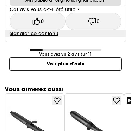
Avis publié à l’origine sur ghdhair.com
Cet avis vous a-t-il été utile ?
0
0
Signaler ce contenu
Vous avez vu 2 avis sur 11
Voir plus d'avis
Vous aimerez aussi
B