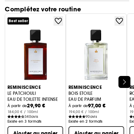
Complétez votre routine
Best seller
Ignorer le carrousel produits
REMINISCENCE
REMINISCENCE
R
LE PATCHOULI
BOIS ETOILE
R
EAU DE TOILETTE INTENSE
EAU DE PARFUM
E
29,90 €
97,00 €
À partir de
À partir de
À 
184,00 € / 100ml
194,00 € / 100ml
19
340
avis
90
avis
Existe en 3 formats
Existe en 2 formats
Ex
Ajouter au panier
Ajouter au panier