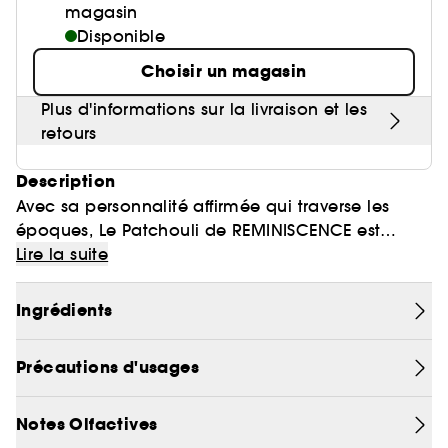
magasin
Disponible
Choisir un magasin
Plus d'informations sur la livraison et les
retours
Description
Avec sa personnalité affirmée qui traverse les
époques, Le Patchouli de REMINISCENCE est
devenu une icône de la parfumerie.
Lire la suite
Quintessence des notes chaleureuses qui font sa
Ingrédients
signature, Le Patchouli Elixir offre une version
encore plus intense du mythe. Le patchouli se fait
Précautions d'usages
toujours plus envoûtant, la vanille plus exquise,
les baumes plus enveloppants, les muscs plus
ronds, les bois plus profonds, pour un sillage qui
Notes Olfactives
laisse un souvenir indélébile.