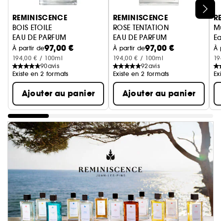
Ignorer le carrousel produits
REMINISCENCE
REMINISCENCE
R
BOIS ETOILE
ROSE TENTATION
M
EAU DE PARFUM
EAU DE PARFUM
E
97,00 €
97,00 €
À partir de
À partir de
À 
194,00 € / 100ml
194,00 € / 100ml
19
90
avis
92
avis
Existe en 2 formats
Existe en 2 formats
Ex
Ajouter au panier
Ajouter au panier