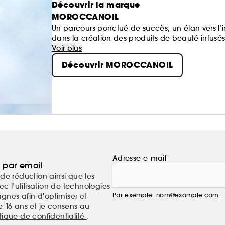
Découvrir la marque
MOROCCANOIL
Un parcours ponctué de succès, un élan vers l’
dans la création des produits de beauté infus
rang d’icône : Moroccanoil.
Voir plus
Découvrir MOROCCANOIL
Adresse e-mail
a par email
de réduction ainsi que les
c l’utilisation de technologies
Par exemple: nom@example.com
nes afin d'optimiser et
e 16 ans et je consens au
itique de confidentialité
.