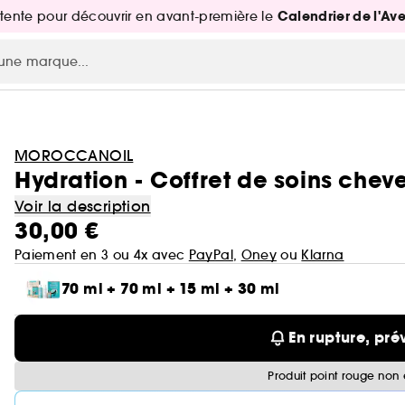
Calendrier de l'Av
attente pour découvrir en avant-première le
MOROCCANOIL
Hydration - Coffret de soins chev
Voir la description
30,00 €
Paiement en 3 ou 4x avec
PayPal
,
Oney
ou
Klarna
70 ml + 70 ml + 15 ml + 30 ml
En rupture, pré
Produit point rouge non 