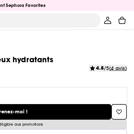
ent Sephora Favorites
eux hydratants
4.8
/5
(4 avis)
venez-moi !
éligible aux promotions