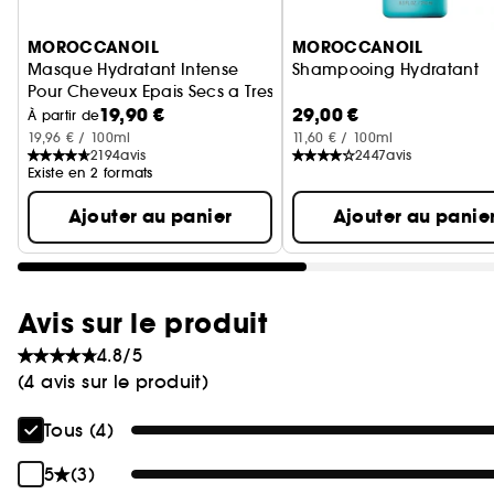
Ignorer le carrousel produits
MOROCCANOIL
MOROCCANOIL
Masque Hydratant Intense
Shampooing Hydratant
Pour Cheveux Epais Secs a Tres Secs
19,90 €
29,00 €
À partir de
19,96 € / 100ml
11,60 € / 100ml
2194
avis
2447
avis
Existe en 2 formats
Ajouter au panier
Ajouter au panie
Avis sur le produit
4.8/5
(4 avis sur le produit)
Tous (4)
5
(3)