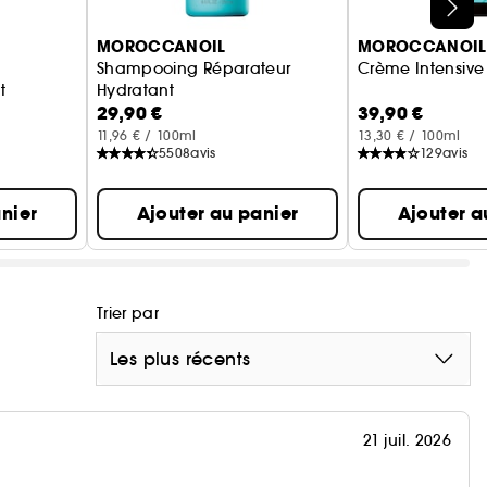
MOROCCANOIL
MOROCCANOIL
Shampooing Réparateur
Crème Intensive
t
Hydratant
29,90 €
39,90 €
11,96 € / 100ml
13,30 € / 100ml
5508
avis
129
avis
nier
Ajouter au panier
Ajouter a
Trier par
Les plus récents
21 juil. 2026