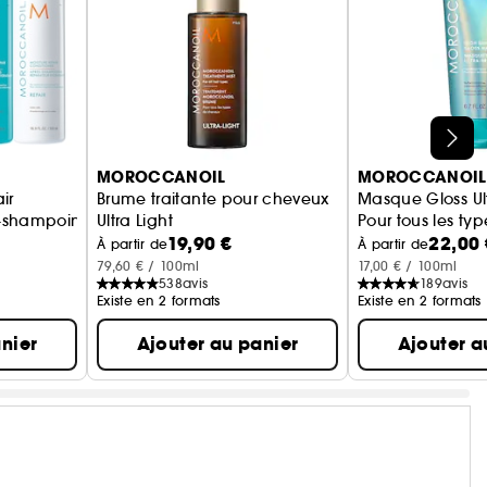
MOROCCANOIL
MOROCCANOIL
ir
Brume traitante pour cheveux
Masque Gloss Ult
-shampoing réparation
Ultra Light
Pour tous les ty
19,90 €
22,00 
Tous types de cheveux
À partir de
À partir de
79,60 € / 100ml
17,00 € / 100ml
538
avis
189
avis
Existe en 2 formats
Existe en 2 formats
nier
Ajouter au panier
Ajouter a