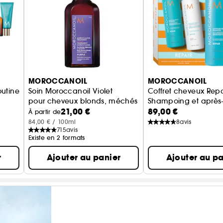
MOROCCANOIL
MOROCCANOIL
outine
Soin Moroccanoil Violet
Coffret cheveux Repa
pour cheveux blonds, méchés ou gris
Shampoing et après
21,00 €
89,00 €
À partir de
84,00 € / 100ml
8
avis
715
avis
Existe en 2 formats
r
Ajouter au panier
Ajouter au pa