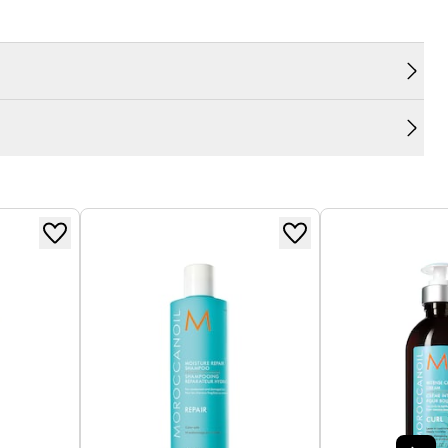
t enrichis en huile d'argan, en vitamines A et E,
s.
ation, l'élasticité et la brillance des cheveux secs.
rissants pour une chevelure douce et revitalisée.