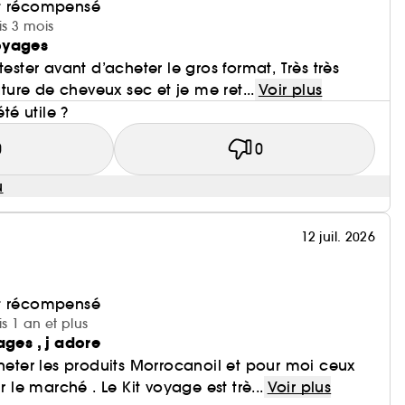
et récompensé
is 3 mois
oyages
tester avant d’acheter le gros format, Très très
nature de cheveux sec et je me ret...
Voir plus
été utile ?
0
0
u
12 juil. 2026
et récompensé
is 1 an et plus
ages , j adore
cheter les produits Morrocanoil et pour moi ceux
r le marché . Le Kit voyage est trè...
Voir plus