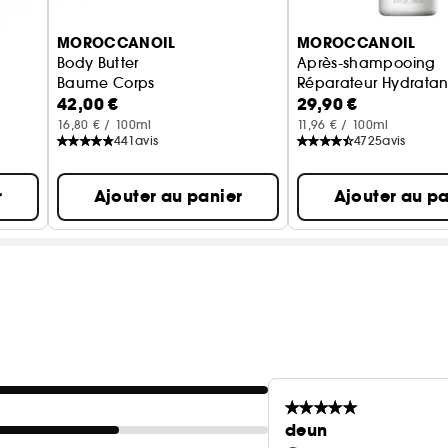
MOROCCANOIL
MOROCCANOIL
Body Butter
Après-shampooing
Baume Corps
Réparateur Hydratan
42,00 €
29,90 €
16,80 € / 100ml
11,96 € / 100ml
441
avis
4725
avis
r
Ajouter au panier
Ajouter au pa
deun