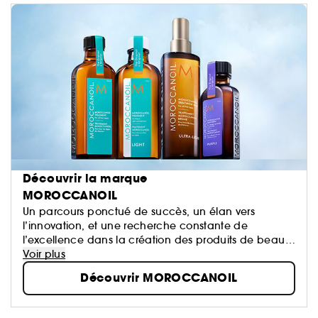
Découvrir la marque
MOROCCANOIL
Un parcours ponctué de succès, un élan vers
l’innovation, et une recherche constante de
l’excellence dans la création des produits de beauté
infusés d’huile ont façonné une marque désormais
Voir plus
érigée au rang d’icône : Moroccanoil.
Découvrir MOROCCANOIL