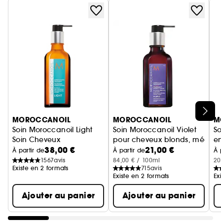
Ignorer le carrousel produits
MOROCCANOIL
MOROCCANOIL
M
Soin Moroccanoil Light
Soin Moroccanoil Violet
So
Soin Cheveux
pour cheveux blonds, méchés 
e
38,00 €
21,00 €
S
À partir de
À partir de
À 
1567
avis
84,00 € / 100ml
20
Existe en 2 formats
715
avis
Existe en 2 formats
Ex
Ajouter au panier
Ajouter au panier