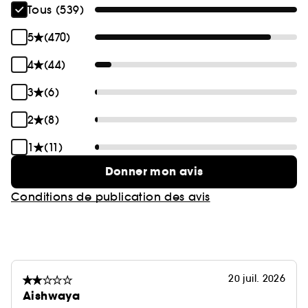
Tous (539)
5
(470)
4
(44)
3
(6)
2
(8)
1
(11)
Donner mon avis
Conditions de publication des avis
20 juil. 2026
Aishwaya