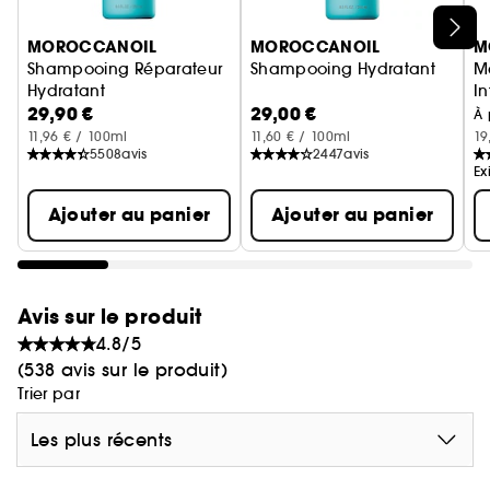
Ignorer le carrousel produits
MOROCCANOIL
MOROCCANOIL
M
Shampooing Réparateur
Shampooing Hydratant
M
Hydratant
In
29,90 €
29,00 €
Po
À 
11,96 € / 100ml
11,60 € / 100ml
19
5508
avis
2447
avis
Ex
Ajouter au panier
Ajouter au panier
Avis sur le produit
4.8/5
(538 avis sur le produit)
Trier par
Les plus récents