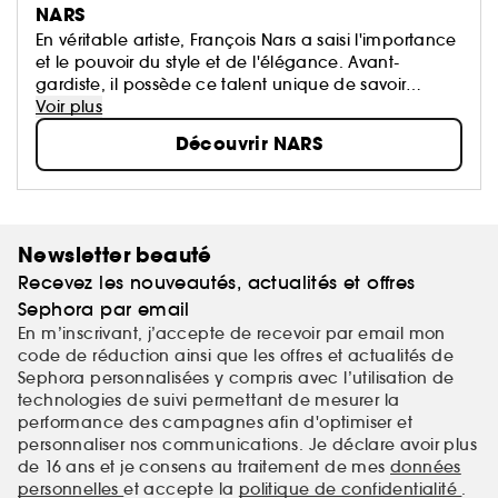
NARS
En véritable artiste, François Nars a saisi l'importance
et le pouvoir du style et de l'élégance. Avant-
gardiste, il possède ce talent unique de savoir
révéler la beauté intérieure de la femme. Pour lui, le
Voir plus
maquillage n'est pas un masque, il doit révéler la
Découvrir NARS
quintessence de la femme...
Newsletter beauté
Recevez les nouveautés, actualités et offres
Sephora par email
En m’inscrivant, j’accepte de recevoir par email mon
code de réduction ainsi que les offres et actualités de
Sephora personnalisées y compris avec l’utilisation de
technologies de suivi permettant de mesurer la
performance des campagnes afin d'optimiser et
personnaliser nos communications. Je déclare avoir plus
de 16 ans et je consens au traitement de mes
données
personnelles
et accepte la
politique de confidentialité
.