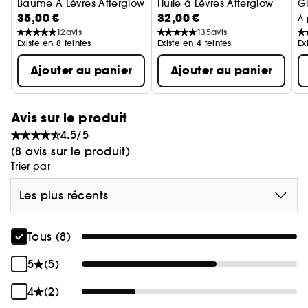
Baume À Lèvres Afterglow
Huile à Lèvres Afterglow
Gl
et de confort ultime.
35,00 €
32,00 €
À 
12
avis
135
avis
Enrichi d'ingrédients soin pour nourrir en
Existe en 8 teintes
Existe en 4 teintes
Ex
profondeur, lisser et adoucir.
Ajouter au panier
Ajouter au panier
Avis sur le produit
4.5/5
(8 avis sur le produit)
Trier par
Les plus récents
Tous (8)
5
(5)
4
(2)