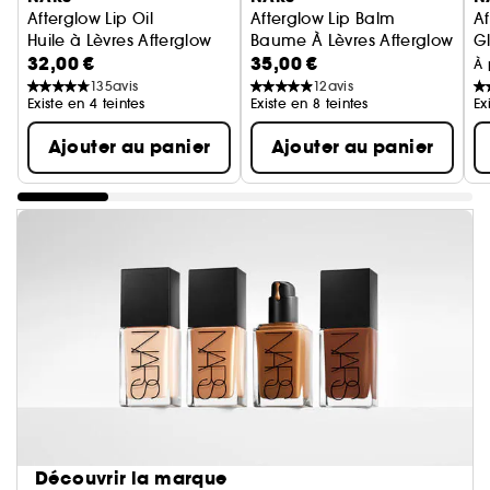
Afterglow Lip Oil
Afterglow Lip Balm
Af
Huile à Lèvres Afterglow
Baume À Lèvres Afterglow
Gl
32,00 €
35,00 €
À 
135
avis
12
avis
Existe en 4 teintes
Existe en 8 teintes
Ex
Ajouter au panier
Ajouter au panier
Découvrir la marque