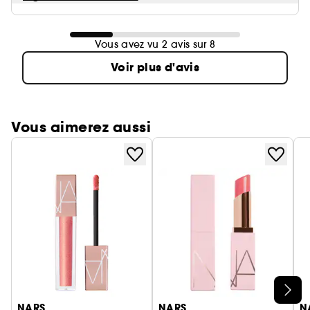
Vous avez vu 2 avis sur 8
Voir plus d'avis
Vous aimerez aussi
Ignorer le carrousel produits
NARS
NARS
N