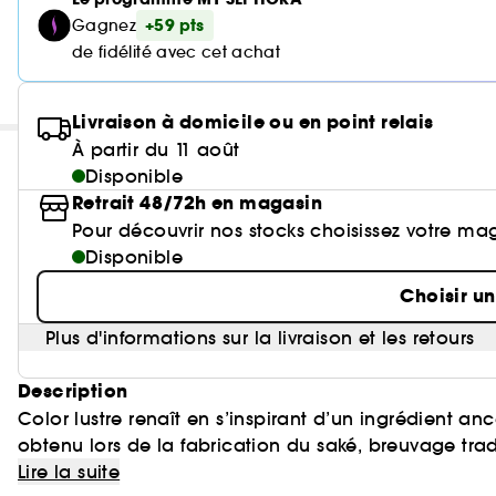
+59 pts
Gagnez
de fidélité avec cet achat
Livraison à domicile ou en point relais
À partir du 11 août
Disponible
Retrait 48/72h en magasin
Pour découvrir nos stocks choisissez votre ma
Disponible
Choisir u
Plus d'informations sur la livraison et les retours
Description
Color lustre renaît en s’inspirant d’un ingrédient anc
obtenu lors de la fabrication du saké, breuvage tra
à l’est du Japon, le saké kasu présente des propriét
Lire la suite