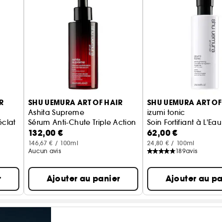
R
SHU UEMURA ART OF HAIR
SHU UEMURA ART OF
Ashita Supreme
izumi tonic
asu
éclat
Sérum Anti-Chute Triple Action
Soin Fortifiant à L'E
132,00 €
62,00 €
146,67 € / 100ml
24,80 € / 100ml
Aucun avis
189
avis
r
Ajouter au panier
Ajouter au pa