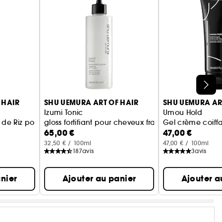
 HAIR
SHU UEMURA ART OF HAIR
SHU UEMURA AR
Izumi Tonic
Umou Hold
au de Riz pour Cheveux Fragiles
gloss fortifiant pour cheveux fragiles avec de l'ea
Gel crème coiff
65,00 €
47,00 €
32,50 € / 100ml
47,00 € / 100ml
187
avis
3
avis
nier
Ajouter au panier
Ajouter a