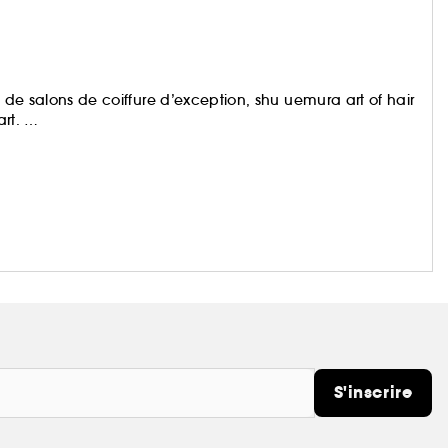
n de salons de coiffure d’exception, shu uemura art of hair
art.
infusées en ingrédients naturels rares et précieux, qui font
sieur shu uemura, maître de la beauté japonaise : Un
éfaut.
S'inscrire