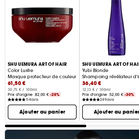
Ignorer le carrousel produits
SHU UEMURA ART OF HAIR
SHU UEMURA ART OF HAI
Color Lustre
Yubi Blonde
Masque protecteur de couleur avec de l'extrait de Saké K
Shampoing révélateur d'
61,50 €
36,40 €
30,75 € / 100ml
12,13 € / 100ml
Prix d'origine :
82,00 €
-25%
Prix d'origine :
52,00 €
-30%
114
avis
249
avis
Ajouter au panier
Ajouter au panie