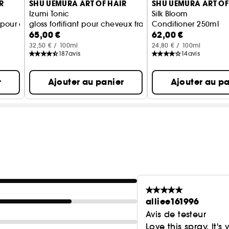
R
SHU UEMURA ART OF HAIR
SHU UEMURA ART OF
Izumi Tonic
Silk Bloom
our cheveux et cuir chevelu
gloss fortifiant pour cheveux fragiles avec de l'eau de 
Conditioner 250ml
65,00 €
62,00 €
32,50 € / 100ml
24,80 € / 100ml
187
avis
14
avis
r
Ajouter au panier
Ajouter au pa
alliee161996
Avis de testeur
Love this spray. It'