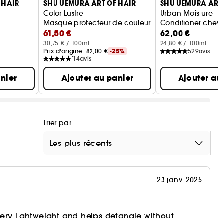
 HAIR
SHU UEMURA ART OF HAIR
SHU UEMURA AR
Color Lustre
Urban Moisture
riz<br>
Masque protecteur de couleur avec de l'extrait d
Conditioner che
61,50 €
62,00 €
30,75 € / 100ml
24,80 € / 100ml
Prix d'origine :
82,00 €
-25%
529
avis
114
avis
nier
Ajouter au panier
Ajouter a
Trier par
Les plus récents
23 janv. 2025
s very lightweight and helps detangle without