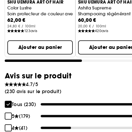
SHU UEMURA ART OF HAIR
SHU UEMURA ART OF HAI
Color Lustre
Ashita Supreme
Soin protecteur de couleur avec de l'extrait de saké kasu
Shampooing régénérant p
62,00 €
60,00 €
24,80 € / 100ml
20,00 € / 100ml
123
avis
420
avis
Ajouter au panier
Ajouter au panie
Avis sur le produit
4.7/5
(230 avis sur le produit)
Tous (230)
5
(179)
4
(41)