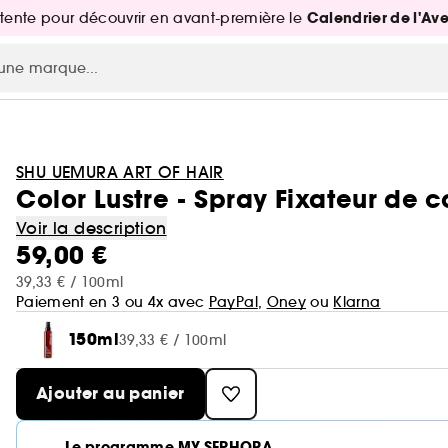
Calendrier de l'Av
attente pour découvrir en avant-première le
SHU UEMURA ART OF HAIR
Color Lustre - Spray Fixateur de 
Voir la description
59,00 €
39,33 € / 100ml
Paiement en 3 ou 4x avec
PayPal
,
Oney
ou
Klarna
150ml
39,33 € / 100ml
Ajouter au panier
Le programme MY SEPHORA