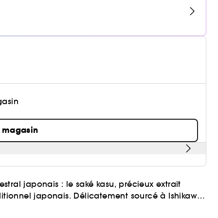
gasin
n magasin
estral japonais : le saké kasu, précieux extrait
ditionnel japonais. Délicatement sourcé à Ishikawa
és naturellement antioxydantes qui, associé à la