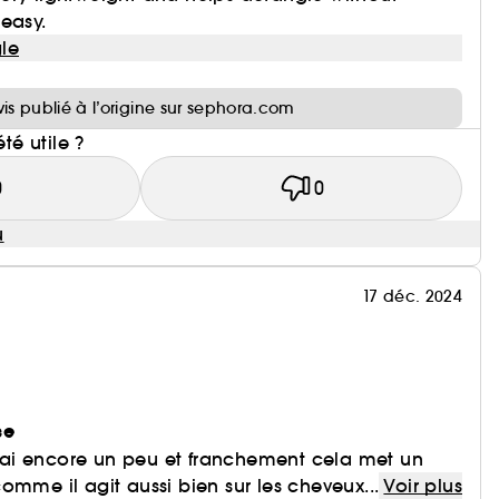
easy.
le
i
vis publié à l’origine sur sephora.com
été utile ?
0
0
u
17 déc. 2024
se
en ai encore un peu et franchement cela met un
omme il agit aussi bien sur les cheveux...
Voir plus