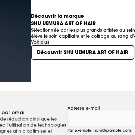
Découvrir la marque
SHU UEMURA ART OF HAIR
Sélectionnée par les plus grands artistes au sei
élève le soin capillaire et le coiffage au rang d’
Un design minimaliste et des formules raffinées, 
Voir plus
écho à la vision pionnière de son créateur mon
Découvrir SHU UEMURA ART OF HAIR
cheveu parfait commence par une fibre sans d
Adresse e-mail
a par email
de réduction ainsi que les
c l’utilisation de technologies
Par exemple: nom@example.com
nes afin d'optimiser et