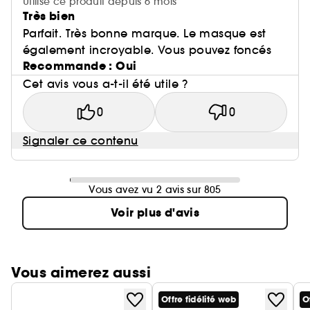
Utilise ce produit depuis 6 mois
Très bien
Parfait. Très bonne marque. Le masque est
également incroyable. Vous pouvez foncés
Recommande : Oui
Cet avis vous a-t-il été utile ?
0
0
Signaler ce contenu
Vous avez vu 2 avis sur 805
Voir plus d'avis
Vous aimerez aussi
Offre fidélité web
O