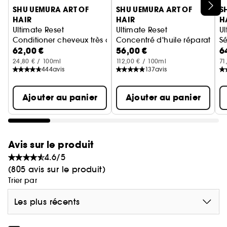
Ignorer le carrousel produits
SHU UEMURA ART OF
SHU UEMURA ART OF
S
votre routine capillaire pour une réparation
HAIR
HAIR
H
optimale, toujours en toute légèreté.
Ultimate Reset
Ultimate Reset
Ul
Conditioner cheveux très abîmés
Concentré d'huile réparation
S
62,00 €
56,00 €
6
24,80 € / 100ml
112,00 € / 100ml
71
444
avis
137
avis
Ajouter au panier
Ajouter au panier
Avis sur le produit
4.6/5
(805 avis sur le produit)
Trier par
Les plus récents