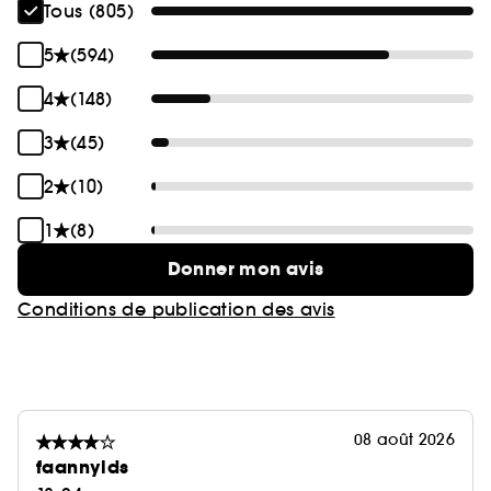
Tous (805)
5
(594)
4
(148)
3
(45)
2
(10)
1
(8)
Donner mon avis
Conditions de publication des avis
08 août 2026
faannylds