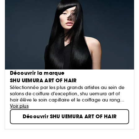
Découvrir la marque
SHU UEMURA ART OF HAIR
Sélectionnée par les plus grands artistes au sein de
salons de coiffure d’exception, shu uemura art of
hair élève le soin capillaire et le coiffage au rang
d’art.
Voir plus
Un design minimaliste et des formules raffinées,
Découvrir SHU UEMURA ART OF HAIR
infusées en ingrédients naturels rares et précieux, qui
font écho à la vision pionnière de son créateur
monsieur shu uemura, maître de la beauté
japonaise : Un cheveu parfait commence par une