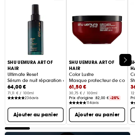
Ignorer le carrousel produits
SHU UEMURA ART OF
SHU UEMURA ART OF
S
HAIR
HAIR
H
Ultimate Reset
Color Lustre
Co
Sérum de nuit réparation extrême
Masque protecteur de couleur 
Sh
64,00 €
61,50 €
3
71,11 € / 100ml
30,75 € / 100ml
12
236
avis
Prix d'origine :
82,00 €
-25%
Pr
114
avis
Ajouter au panier
Ajouter au panier