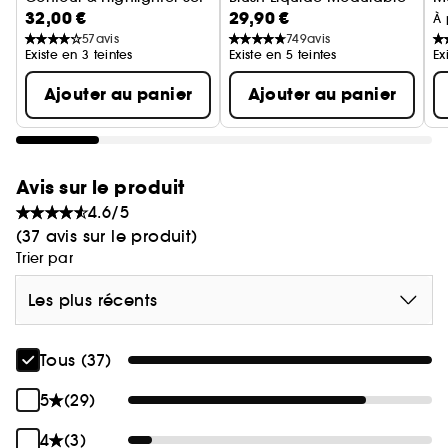
32,00 €
29,90 €
Duo Stick Contour & Enlumineur
M
À 
57
avis
749
avis
Existe en 3 teintes
Existe en 5 teintes
Ex
Ajouter au panier
Ajouter au panier
Avis sur le produit
4.6/5
(37 avis sur le produit)
Trier par
Les plus récents
Tous (37)
5
(29)
4
(3)