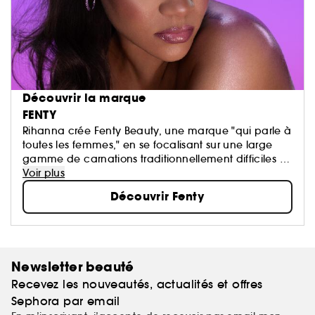
Découvrir la marque
FENTY
Rihanna crée Fenty Beauty, une marque "qui parle à
toutes les femmes," en se focalisant sur une large
gamme de carnations traditionnellement difficiles à
maquiller, identifiant des teintes universelles...
Voir plus
Découvrir Fenty
Newsletter beauté
Recevez les nouveautés, actualités et offres
Sephora par email