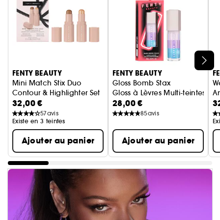
Ignorer le carrousel produits
FENTY BEAUTY
FENTY BEAUTY
F
Mini Match Stix Duo
Gloss Bomb Stax
W
Contour & Highlighter Set
Gloss à Lèvres Multi-teintes
A
32,00 €
28,00 €
3
Duo Stick Contour & Enlumineur
57
avis
85
avis
Existe en 3 teintes
Ex
Ajouter au panier
Ajouter au panier