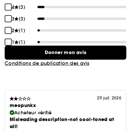
4
(3)
3
(3)
2
(1)
1
(1)
Donner mon avis
Conditions de publication des avis
29 juil. 2026
meopunkx
Acheteur vérifié
Misleading description-not cool-toned at
all!