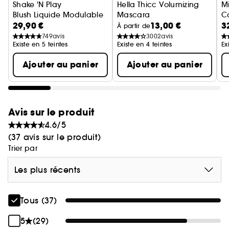
Shake 'N Play
Hella Thicc Volumizing
Mi
Blush Liquide Modulable
Mascara
Co
29,90 €
13,00 €
3
Mascara volumateur
D
À partir de
749
avis
3002
avis
Existe en 5 teintes
Existe en 4 teintes
Ex
Ajouter au panier
Ajouter au panier
Avis sur le produit
4.6/5
(37 avis sur le produit)
Trier par
Les plus récents
Tous (37)
5
(29)