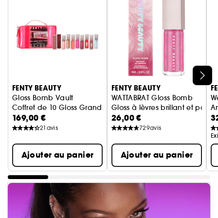
Ignorer le carrousel produits
FENTY BEAUTY
FENTY BEAUTY
F
Gloss Bomb Vault
WATTABRAT Gloss Bomb
W
Coffret de 10 Gloss Grand Format
Gloss à lèvres brillant et paille
A
169,00 €
26,00 €
3
21
avis
729
avis
Ex
Ajouter au panier
Ajouter au panier