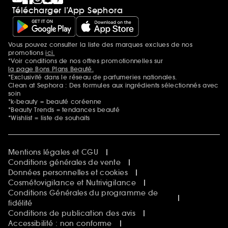
Télécharger l’App Sephora
Vous pouvez consulter la liste des marques exclues de nos
Mentions additionnelles
promotions
ici.
*Voir conditions de nos offres promotionnelles sur
la page Bons Plans Beauté.
*Exclusivité dans le réseau de parfumeries nationales.
Clean at Sephora : Des formules aux ingrédients sélectionnés avec
soin
*k-beauty = beauté coréenne
*Beauty Trends = tendances beauté
*Wishlist = liste de souhaits
Mentions légales et CGU
Conditions générales de vente
Données personnelles et cookies
Cosmétovigilance et Nutrivigilance
Conditions Générales du programme de
fidélité
Conditions de publication des avis
Accessibilité : non conforme