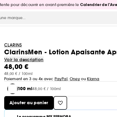
Calendrier de l'Av
attente pour découvrir en avant-première le
CLARINS
ClarinsMen - Lotion Apaisante Ap
Voir la description
48,00 €
48,00 € / 100ml
Paiement en 3 ou 4x avec
PayPal
,
Oney
ou
Klarna
100 ml
48,00 € / 100ml
Ajouter au panier
Le programme MY SEPHORA