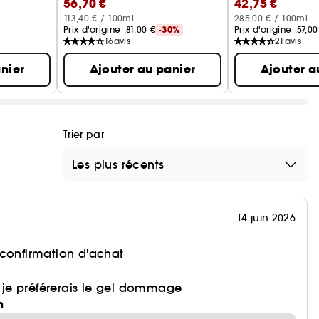
56,70 €
42,75 €
soin anti-âge
113,40 € / 100ml
285,00 € / 100ml
Prix d'origine :
81,00 €
-30%
Prix d'origine :
57,00
16
avis
21
avis
nier
Ajouter au panier
Ajouter a
Trier par
Les plus récents
14 juin 2026
 confirmation d'achat
it je préférerais le gel dommage
n