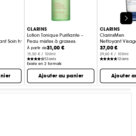
CLARINS
CLARINS
Lotion Tonique Purifiante –
ClarinsMen
nt Soin hydratant jour visage
Peau mixtes à grasses.
Nettoyant Visag
31,00 €
37,00 €
À partir de
15,50 € / 100ml
29,60 € / 100ml
53
avis
12
avis
Existe en 2 formats
nier
Ajouter au panier
Ajouter a