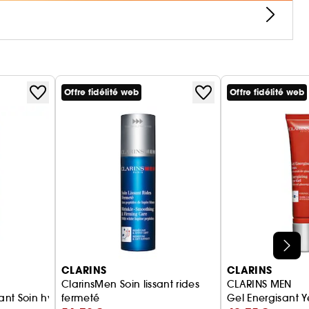
atière de rasage. Bénéficiant déjà de l'expertise
eil de maitres-barbiers reconnus experts en la
 leur peau et de leur barbe.
Offre fidélité web
Offre fidélité web
i plus faciles d'utilisation.
CLARINS
CLARINS
ClarinsMen Soin lissant rides
CLARINS MEN
nt Soin hydratant jour visage
fermeté
Gel Energisant 