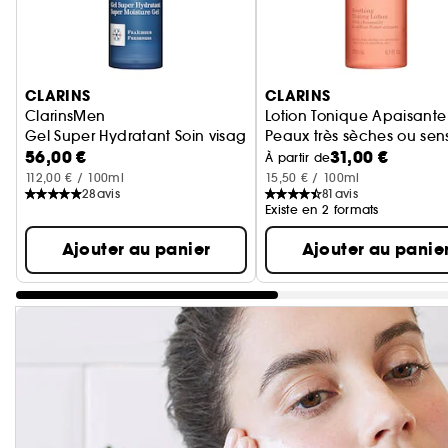
Ignorer le carrousel produits
CLARINS
CLARINS
ClarinsMen
Lotion Tonique Apaisante
Gel Super Hydratant Soin visage
Peaux très sèches ou sens
56,00 €
31,00 €
À partir de
112,00 € / 100ml
15,50 € / 100ml
28
avis
81
avis
Existe en 2 formats
Ajouter au panier
Ajouter au panie