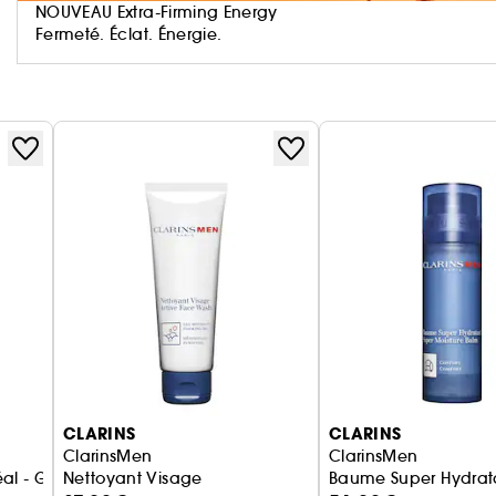
idéale pour les hommes qui exigent le meilleur en m
NOUVEAU Extra-Firming Energy
Fermeté. Éclat. Énergie.
soin ClarinsMen, elle a été développée avec le cons
matière.
Pour qui ?
Les hommes de tout âge qui prennent soin d'eux, de
Le plus :
Des nouveaux packagings plus responsables, mais auss
Bénéfices :
CLARINS
CLARINS
ClarinsMen
ClarinsMen
al - Gel moussant visage
Nettoyant Visage
Baume Super Hydrata