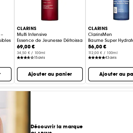
CLARINS
CLARINS
 –
Multi Intensive
ClarinsMen
ibles
Essence de Jeunesse Défroissante
Baume Super Hydrata
69,00 €
56,00 €
34,50 € / 100ml
112,00 € / 100ml
15
avis
43
avis
r
Ajouter au panier
Ajouter au pa
Découvrir la marque