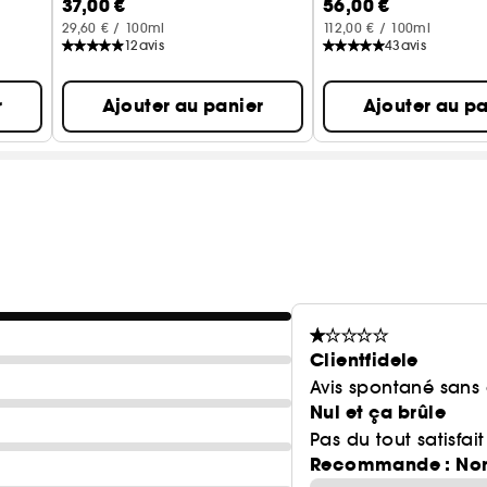
37,00 €
56,00 €
29,60 € / 100ml
112,00 € / 100ml
12
avis
43
avis
r
Ajouter au panier
Ajouter au pa
Clientfidele
Avis spontané sans
Nul et ça brûle
Pas du tout satisfa
Recommande : No