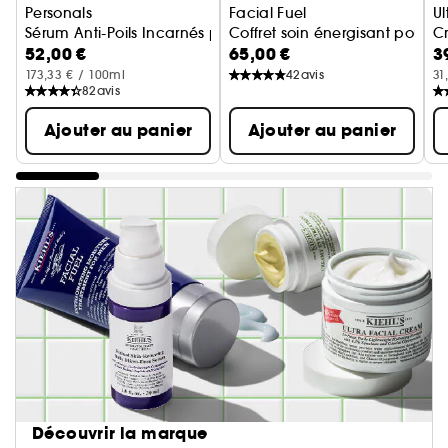
Personals
Facial Fuel
Ul
Sérum Anti-Poils Incarnés pour Zones Sensibles
Coffret soin énergisant pour
Cr
52,00 €
65,00 €
3
173,33 € / 100ml
42
avis
31
82
avis
Ajouter au panier
Ajouter au panier
Découvrir la marque