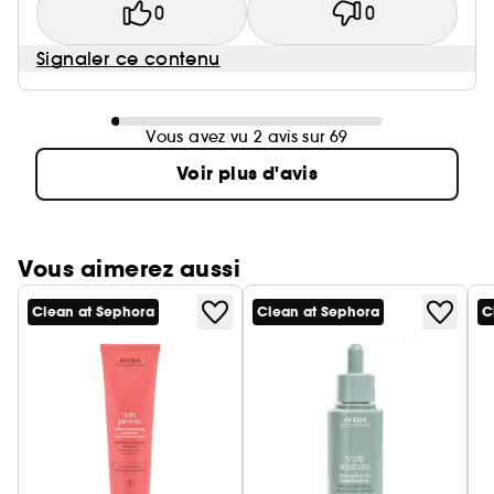
0
0
Signaler ce contenu
Vous avez vu 2 avis sur 69
Voir plus d'avis
Vous aimerez aussi
Clean at Sephora
Clean at Sephora
C