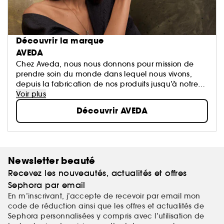
Découvrir la marque
AVEDA
Chez Aveda, nous nous donnons pour mission de
prendre soin du monde dans lequel nous vivons,
depuis la fabrication de nos produits jusqu’à notre
manière de rendre à la société une partie de ce que
Voir plus
nous en avons reçu.
Découvrir AVEDA
Newsletter beauté
Recevez les nouveautés, actualités et offres
Sephora par email
En m’inscrivant, j’accepte de recevoir par email mon
code de réduction ainsi que les offres et actualités de
Sephora personnalisées y compris avec l’utilisation de