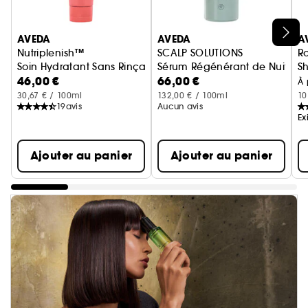
Ignorer le carrousel produits
AVEDA
AVEDA
A
Nutriplenish™
SCALP SOLUTIONS
R
Soin Hydratant Sans Rinçage
Sérum Régénérant de Nuit Cui
S
46,00 €
66,00 €
À 
30,67 € / 100ml
132,00 € / 100ml
10
19
avis
Aucun avis
Ex
Ajouter au panier
Ajouter au panier