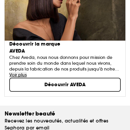
Découvrir la marque
AVEDA
Chez Aveda, nous nous donnons pour mission de
prendre soin du monde dans lequel nous vivons,
depuis la fabrication de nos produits jusqu’à notre
manière de rendre à la société une partie de ce que
Voir plus
nous en avons reçu.
Découvrir AVEDA
Newsletter beauté
Recevez les nouveautés, actualités et offres
Sephora par email