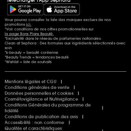
Vous pouvez consulter la liste des marques exclues de nos
Mentions additionnelles
promotions
ici.
*Voir conditions de nos offres promotionnelles sur
la page Bons Plans Beauté.
*Exclusivité dans le réseau de parfumeries nationales.
Clean at Sephora : Des formules aux ingrédients sélectionnés avec
soin
*k-beauty = beauté coréenne
*Beauty Trends = tendances beauté
*Wishlist = liste de souhaits
Mentions légales et CGU
Conditions générales de vente
Données personnelles et cookies
Cosmétovigilance et Nutrivigilance
Conditions Générales du programme de
fidélité
Conditions de publication des avis
Accessibilité : non conforme
Qualités et caractéristiques