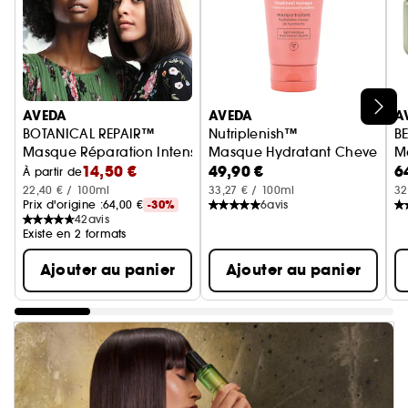
Ignorer le carrousel produits
AVEDA
AVEDA
A
BOTANICAL REPAIR™
Nutriplenish™
B
Masque Réparation Intense cheveux normaux à épais
Masque Hydratant Cheveux Fi
M
14,50 €
49,90 €
6
À partir de
22,40 € / 100ml
33,27 € / 100ml
32
Prix d'origine :
64,00 €
-30%
6
avis
42
avis
Existe en 2 formats
Ajouter au panier
Ajouter au panier