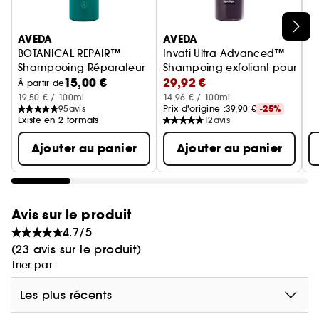
Ignorer le carrousel produits
Vegan. Aveda est une marque labellisée « cruelty
AVEDA
AVEDA
free ». Nous ne réalisons aucun test sur les
BOTANICAL REPAIR™
Invati Ultra Advanced™
animaux et ne demandons pas non plus à
Shampooing Réparateur
Shampoing exfoliant pour che
d'autres entités de le faire pour nous. Packaging
15,00 €
29,92 €
À partir de
issu de plastique recyclé post-consommation,
19,50 € / 100ml
14,96 € / 100ml
95
avis
Prix d'origine :
39,90 €
-25%
dépourvu de plastique vierge.
Existe en 2 formats
12
avis
Ajouter au panier
Ajouter au panier
(1)À base de plantes, de minéraux d'origine non
pétrolière ou d'eau, selon le standard ISO.
Avis sur le produit
4.7/5
(23 avis sur le produit)
Trier par
Les plus récents