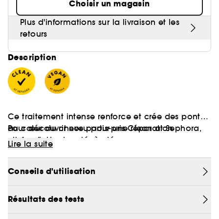
Choisir un magasin
Plus d'informations sur la livraison et les
retours
Description
Ce traitement intense renforce et crée des ponts
au cœur du cheveu pour une réparation
Pour découvrir nos partis-pris Clean at Sephora,
profonde, tout en légèreté.
cliquez
ici
Lire la suite
Vegan :
Des produits sans ingrédient d’origine
Conseils d'utilisation
animale.
Sa nouvelle technologie issue du pouvoir des
plantes répare les 3 niveaux clés de la fibre
Résultats des tests
capillaire, du cortex jusqu'à la barrière lipidique