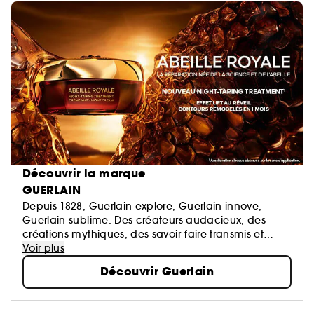
Découvrir la marque
GUERLAIN
Depuis 1828, Guerlain explore, Guerlain innove,
Guerlain sublime. Des créateurs audacieux, des
créations mythiques, des savoir-faire transmis et
perpétués. La Culture du Beau en signature.
Voir plus
Découvrir Guerlain