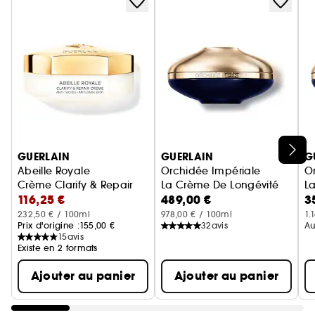
Ignorer le carrousel produits
GUERLAIN
GUERLAIN
G
Abeille Royale
Orchidée Impériale
O
Crème Clarify & Repair
La Crème De Longévité
L
116,25 €
489,00 €
3
232,50 € / 100ml
978,00 € / 100ml
1.
Prix d'origine :
155,00 €
32
avis
Au
15
avis
Existe en 2 formats
Ajouter au panier
Ajouter au panier