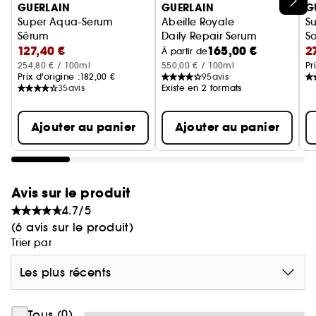
Ignorer le carrousel produits
GUERLAIN
GUERLAIN
G
Super Aqua-Serum
Abeille Royale
Su
Sérum
Daily Repair Serum
So
127,40 €
165,00 €
2
À partir de
254,80 € / 100ml
550,00 € / 100ml
Pr
Prix d'origine :
182,00 €
95
avis
35
avis
Existe en 2 formats
Ajouter au panier
Ajouter au panier
Avis sur le produit
4.7/5
(6 avis sur le produit)
Trier par
Les plus récents
Tous (0)