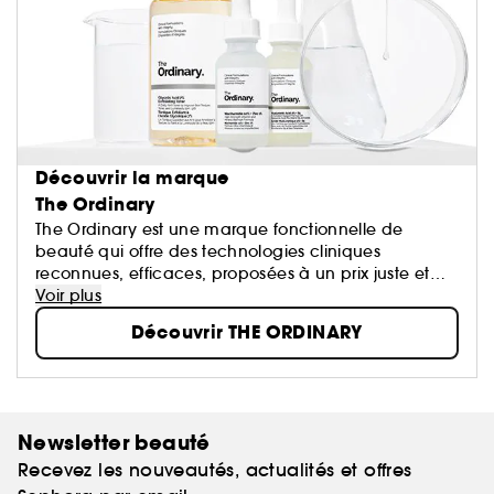
Découvrir la marque
The Ordinary
The Ordinary est une marque fonctionnelle de
beauté qui offre des technologies cliniques
reconnues, efficaces, proposées à un prix juste et
accompagnées d'un discours transparent.
Voir plus
Dans l'industrie du soin, l'intégrité se fait rare.
Découvrir THE ORDINARY
Certaines technologies désormais “ordinaires” sont
toujours présentées comme étant révolutionnaires et
proposes à des prix injustifiés, ce qui trouble le
consommateur. The Ordinary propose des
“Formulations Cliniques Empreintes d'Intégrité”.
Newsletter beauté
Recevez les nouveautés, actualités et offres