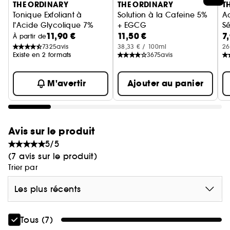
THE ORDINARY
THE ORDINARY
T
Tonique Exfoliant à
Solution à la Cafeine 5%
Ac
l'Acide Glycolique 7%
+ EGCG
Sé
11,90 €
11,50 €
7
Lotion Exfoliante
Contour des Yeux
À partir de
7325
avis
38,33 € / 100ml
26
Existe en 2 formats
3675
avis
M'avertir
Ajouter au panier
Avis sur le produit
5/5
(7 avis sur le produit)
Trier par
Les plus récents
Tous (7)