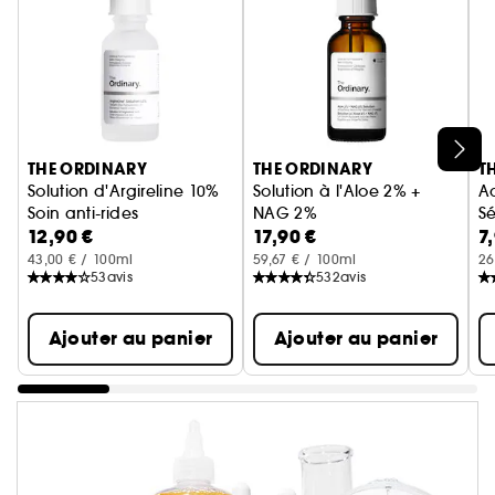
Ignorer le carrousel produits
THE ORDINARY
THE ORDINARY
T
Solution d'Argireline 10%
Solution à l'Aloe 2% +
Ac
Soin anti-rides
NAG 2%
Sé
12,90 €
17,90 €
7
Sérum Apaisant Anti-Imperfec
43,00 € / 100ml
59,67 € / 100ml
26
53
avis
532
avis
Ajouter au panier
Ajouter au panier