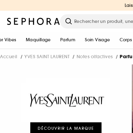
Lais
r Vibes
Maquillage
Parfum
Soin Visage
Corps
Parf
Accueil
YVES SAINT LAURENT
Notes olfactives
DÉCOUVRIR LA MARQUE