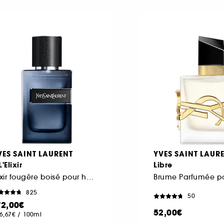
VES SAINT LAURENT
YVES SAINT LAUR
L'Elixir
Libre
Elixir fougère boisé pour homme
825
50
72,00€
52,00€
6,67€
/
100ml