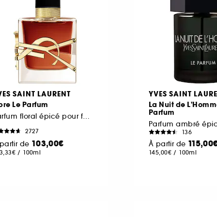
VES SAINT LAURENT
YVES SAINT LAUR
bre Le Parfum
La Nuit de L'Homm
Parfum
Parfum floral épicé pour femme
2727
136
103,00€
115,00
partir de
À partir de
3,33€
/
100ml
145,00€
/
100ml