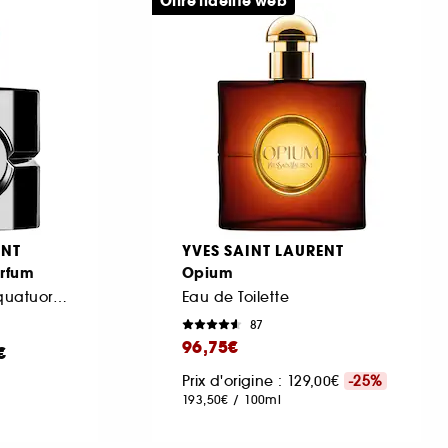
Offre fidélité web
ENT
YVES SAINT LAURENT
arfum
Opium
Parfum café floral quatuor de vanilles pour femme
Eau de Toilette
87
96,75€
€
Prix d'origine : 129,00€
-25%
193,50€
/
100ml