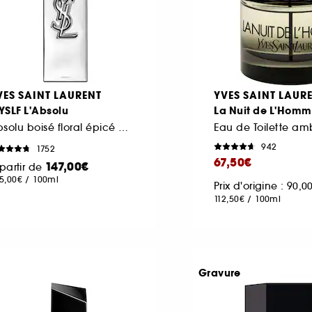
VES SAINT LAURENT
YVES SAINT LAUR
YSLF L'Absolu
La Nuit de L'Hom
Absolu boisé floral épicé pour homme
942
1752
67,50€
147,00€
partir de
5,00€
/
100ml
Prix d'origine : 90,
112,50€
/
100ml
Gravure