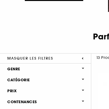
Par
13 Pro
MASQUER LES FILTRES
GENRE
Femme (7)
CATÉGORIE
Homme (6)
Parfum
PRIX
Notes olfactives
CONTENANCES
Parfum floral (31)