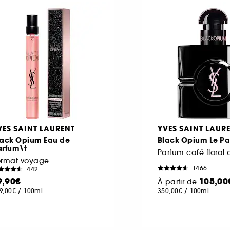
VES SAINT LAURENT
YVES SAINT LAUR
lack Opium Eau de
Black Opium Le P
arfum\t
ormat voyage
1466
442
9,90€
105,00
À partir de
9,00€
/
100ml
350,00€
/
100ml