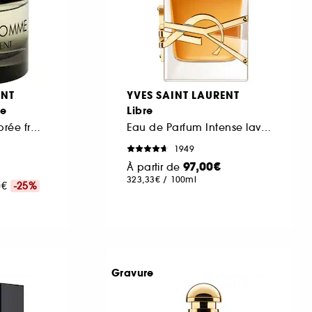
ENT
YVES SAINT LAURENT
me
Libre
Eau de Toilette ambrée fraiche
Eau de Parfum Intense lavande florale rechargeable pour femme
1949
97,00€
À partir de
323,33€
/
100ml
00€
-25%
Gravure