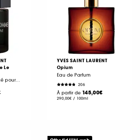
ENT
YVES SAINT LAURENT
e Le
Opium
Eau de Parfum
Parfum ambré épicé pour homme
206
€
145,00€
À partir de
290,00€
/
100ml