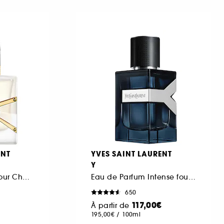
ENT
YVES SAINT LAURENT
Y
Brume Parfumée pour Cheveux
Eau de Parfum Intense fougère épicée pour homme
650
117,00€
À partir de
195,00€
/
100ml