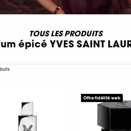
TOUS LES PRODUITS
fum épicé YVES SAINT LAU
duits
Offre fidélité web