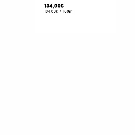
134,00€
134,00€
/
100ml