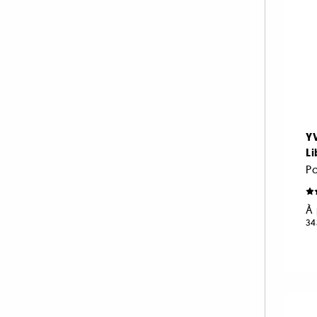
Y
Li
À 
34