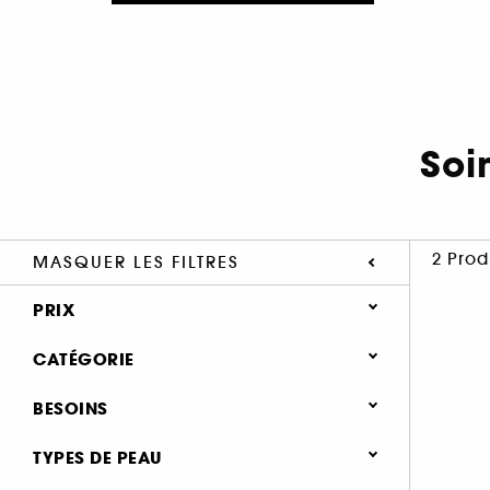
Soi
2 Prod
MASQUER LES FILTRES
PRIX
CATÉGORIE
Soin Visage
BESOINS
Besoins
Soin anti-imperfections (2)
TYPES DE PEAU
Soin anti-imperfections (9)
Soin anti-tâches (1)