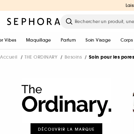
Lais
r Vibes
Maquillage
Parfum
Soin Visage
Corps
Soin pour les pore
Accueil
THE ORDINARY
Besoins
DÉCOUVRIR LA MARQUE