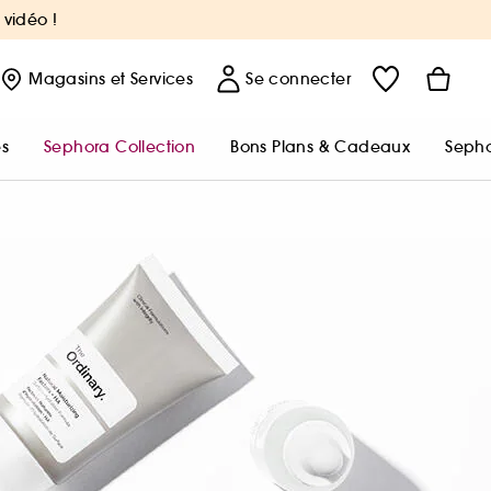
 vidéo !
Magasins
et Services
Se connecter
s
Sephora Collection
Bons Plans & Cadeaux
Sepho