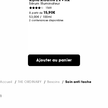
Alpha Arbutine 2% + HA
Sérum Illuminateur
1548
15,90€
À partir de
53,00€
/
100ml
2 contenances disponibles
Ajouter au panier
Accueil
THE ORDINARY
Besoins
Soin anti tache
1